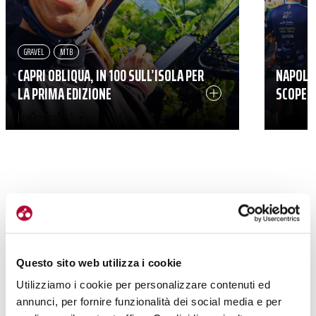
GRAVEL
MTB
CAPRI OBLIQUA, IN 100 SULL’ISOLA PER
NAPOLI 
LA PRIMA EDIZIONE
SCOPERT
|
|
08-12-2025
29-10-202
Questo sito web utilizza i cookie
Utilizziamo i cookie per personalizzare contenuti ed
annunci, per fornire funzionalità dei social media e per