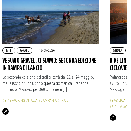
MTB
GRAVEL
|
STRADA
13-05-2026
VESUVIO GRAVEL, CI SIAMO: SECONDA EDIZIONE
BIKE LINK 
IN RAMPA DI LANCIO
CICLOVIE 
La seconda edizione del trail si terrà dal 22 al 24 maggio,
Palmarosa Fuc
ma le iscrizioni chiudono questa domenica. Tre tappe
avuto l’intuiz
intorno al Vesuvio per 360 chilometri […]
Mezzogiorno: 
#BIKEPACKING
#ITALIA
#CAMPANIA
#TRAIL
#BASILICATA
#SICILIA
#CIC