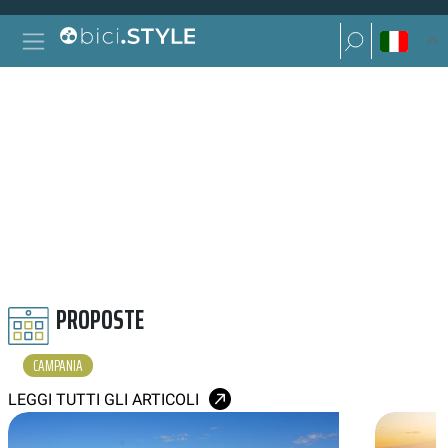
Vai al contenuto
Ricerca per:
Navigazione principale
Ricerca per:
CAMPANIA
PROPOSTE
CAMPANIA
LEGGI TUTTI GLI ARTICOLI