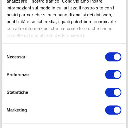
analizzare il nostro traffico. Condividiamo inoltre
informazioni sul modo in cui utilizza il nostro sito con i
nostri partner che si occupano di analisi dei dati web,
BIKE ECONOMY
pubblicità e social media, i quali potrebbero combinarle
con altre informazioni che ha fornito loro o che hanno
CAMPANIA
raccolto dal suo utilizzo dei loro servizi.
LEGGI TUTTI GLI ARTICOLI
Selezione
Necessari
del
consenso
Preferenze
Statistiche
GRAVEL
|
|
15-05-2026
03-12-2025
Marketing
LA CICLABILITÀ IN CAMPANIA E CALABRIA. IL
UNA FIERA
PUNTO DI CARLO SCATOZZA
CAMMINAR