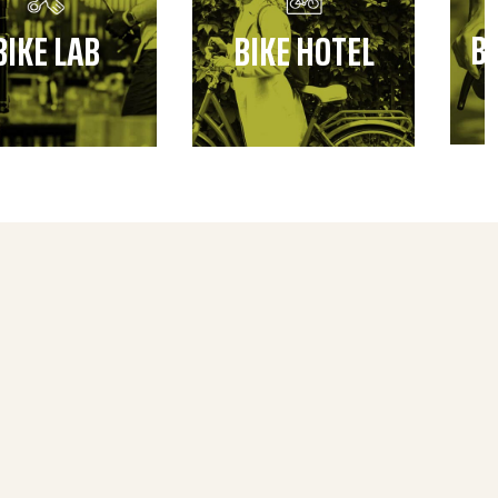
B
BIKE LAB
BIKE HOTEL