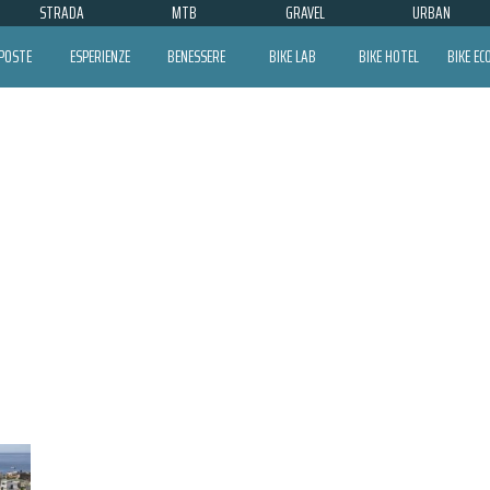
STRADA
MTB
GRAVEL
URBAN
POSTE
ESPERIENZE
BENESSERE
BIKE LAB
BIKE HOTEL
BIKE E
BICITALIA