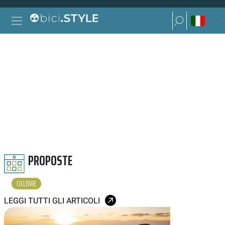
Vai al contenuto
Ricerca per:
Navigazione principale
Ricerca per:
CICLOVIE
PROPOSTE
CICLOVIE
LEGGI TUTTI GLI ARTICOLI