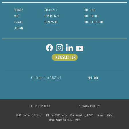
STRADA
PROPOSTE
BIKE LAB
MTB
ESPERIENZE
BIKE HOTEL
GRAVEL
BENESSERE
BIKE ECONOMY
URBAN
NEWSLETTER
bici.PRO
Chilometro 162 srl
COOKIE POLICY
PRIVACY POLICY
© Chilometro 162 srl – P.I. 04522410408 – Via Soardi 5, 47921 – Rimini (RN)
Realizzato da SUNTIMES