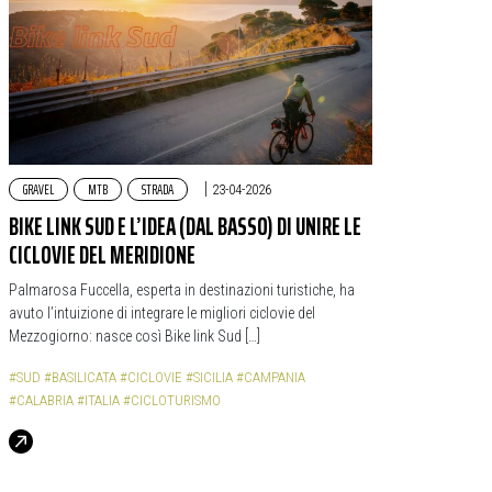
GRAVEL
MTB
STRADA
|
23-04-2026
BIKE LINK SUD E L’IDEA (DAL BASSO) DI UNIRE LE
CICLOVIE DEL MERIDIONE
Palmarosa Fuccella, esperta in destinazioni turistiche, ha
avuto l’intuizione di integrare le migliori ciclovie del
Mezzogiorno: nasce così Bike link Sud […]
#SUD
#BASILICATA
#CICLOVIE
#SICILIA
#CAMPANIA
#CALABRIA
#ITALIA
#CICLOTURISMO