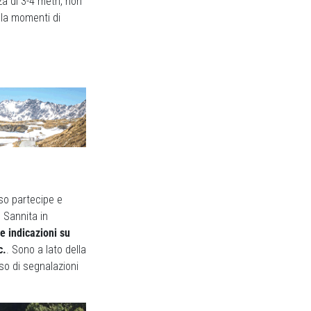
a di 3-4 metri, non
ala momenti di
eso partecipe e
 Sannita in
e indicazioni su
c.
. Sono a lato della
so di segnalazioni