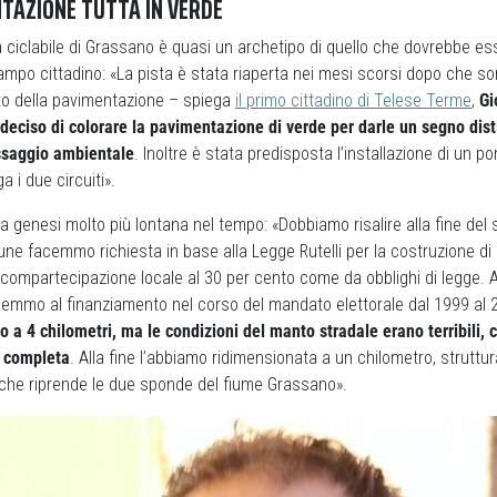
TAZIONE TUTTA IN VERDE
a ciclabile di Grassano è quasi un archetipo di quello che dovrebbe esse
 campo cittadino: «La pista è stata riaperta nei mesi scorsi dopo che so
ento della pavimentazione – spiega
il primo cittadino di Telese Terme
,
Gi
 deciso di colorare la pavimentazione di verde per darle un segno dist
ssaggio ambientale
. Inoltre è stata predisposta l’installazione di un po
a i due circuiti».
a genesi molto più lontana nel tempo: «Dobbiamo risalire alla fine del
 facemmo richiesta in base alla Legge Rutelli per la costruzione di u
compartecipazione locale al 30 per cento come da obblighi di legge. A
mmo al finanziamento nel corso del mandato elettorale dal 1999 al 
ino a 4 chilometri, ma le condizioni del manto stradale erano terribili,
i completa
. Alla fine l’abbiamo ridimensionata a un chilometro, struttu
 che riprende le due sponde del fiume Grassano».