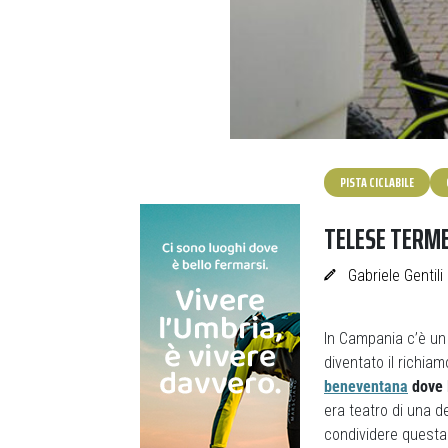
PISTA CICLABILE
TELESE TERME
Gabriele Gentili
In Campania c’è un
diventato il richiam
beneventana
dove l
era teatro di una d
condividere questa 