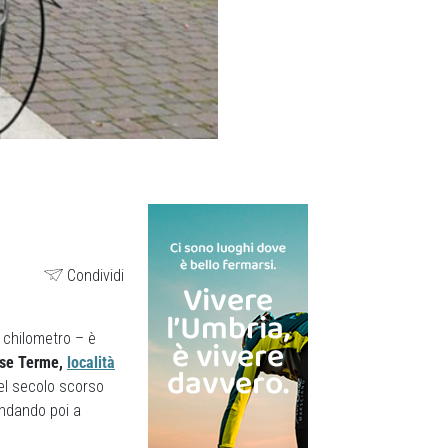
Condividi
 chilometro – è
ese Terme,
località
del secolo scorso
andando poi a