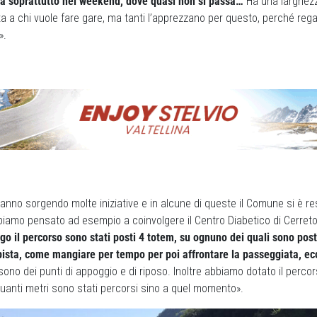
la soprattutto nei weekend, dove quasi non si passa…
Ha una larghezz
 a chi vuole fare gare, ma tanti l’apprezzano per questo, perché reg
».
stanno sorgendo molte iniziative e in alcune di queste il Comune si è r
biamo pensato ad esempio a coinvolgere il Centro Diabetico di Cerreto
go il percorso sono stati posti 4 totem, su ognuno dei quali sono post
 pista, come mangiare per tempo per poi affrontare la passeggiata, ec
sono dei punti di appoggio e di riposo. Inoltre abbiamo dotato il percor
uanti metri sono stati percorsi sino a quel momento».