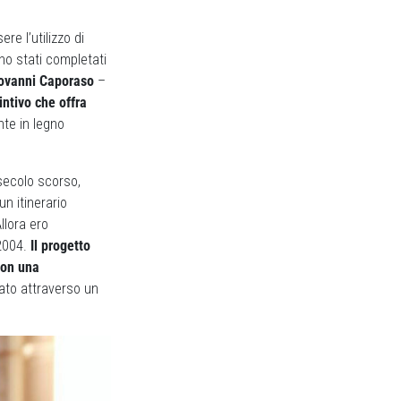
re l’utilizzo di
no stati completati
ovanni Caporaso
–
intivo che offra
nte in legno
 secolo scorso,
n itinerario
llora ero
2004.
Il progetto
 con una
rato attraverso un