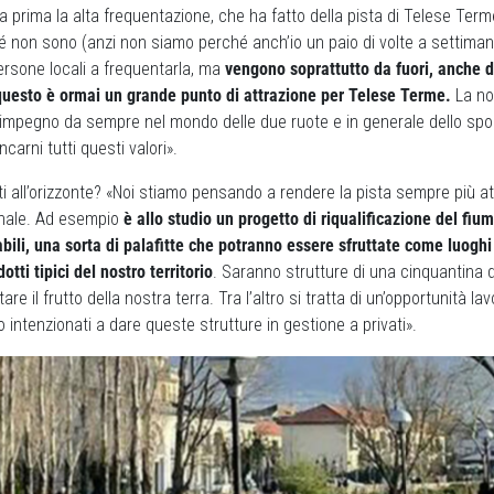
a prima la alta frequentazione, che ha fatto della pista di Telese Ter
ché non sono (anzi non siamo perché anch’io un paio di volte a settiman
ersone locali a frequentarla, ma
vengono soprattutto da fuori, anche d
uesto è ormai un grande punto di attrazione per Telese Terme.
La no
impegno da sempre nel mondo delle due ruote e in generale dello sport
ncarni tutti questi valori».
tti all’orizzonte? «Noi stiamo pensando a rendere la pista sempre più at
inale. Ad esempio
è allo studio un progetto di riqualificazione del fiu
abili, una sorta di palafitte che potranno essere sfruttate come luoghi 
tti tipici del nostro territorio
. Saranno strutture di una cinquantina d
re il frutto della nostra terra. Tra l’altro si tratta di un’opportunità la
intenzionati a dare queste strutture in gestione a privati».