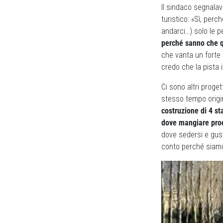
Il sindaco segnalav
turistico: «Sì, per
andarci…) solo le p
perché sanno che q
che vanta un forte 
credo che la pista i
Ci sono altri proge
stesso tempo orig
costruzione di 4 st
dove mangiare prodo
dove sedersi e gusta
conto perché siamo 