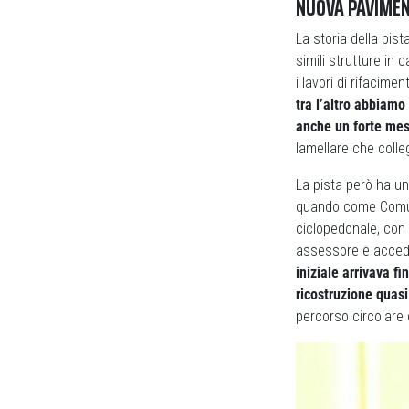
NUOVA PAVIMEN
La storia della pist
simili strutture in
i lavori di rifacim
tra l’altro abbiamo
anche un forte me
lamellare che colleg
La pista però ha un
quando come Comune
ciclopedonale, con 
assessore e accede
iniziale arrivava f
ricostruzione quas
percorso circolare