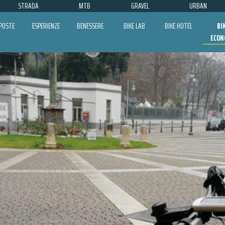
STRADA
MTB
GRAVEL
URBAN
POSTE
ESPERIENZE
BENESSERE
BIKE LAB
BIKE HOTEL
BI
ECON