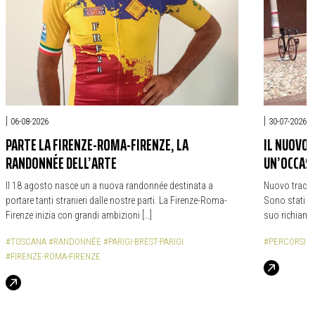
|
|
06-08-2026
30-07-2026
PARTE LA FIRENZE-ROMA-FIRENZE, LA
IL NUOVO 
RANDONNÉE DELL’ARTE
UN’OCCASI
Il 18 agosto nasce un a nuova randonnée destinata a
Nuovo traccia
portare tanti stranieri dalle nostre parti. La Firenze-Roma-
Sono stati ins
Firenze inizia con grandi ambizioni […]
suo richiamo 
#TOSCANA
#RANDONNÉE
#PARIGI-BREST-PARIGI
#PERCORSI
#
#FIRENZE-ROMA-FIRENZE