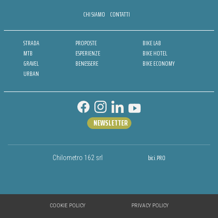
CHI SIAMO
CONTATTI
STRADA
PROPOSTE
BIKE LAB
MTB
ESPERIENZE
BIKE HOTEL
GRAVEL
BENESSERE
BIKE ECONOMY
URBAN
NEWSLETTER
bici.PRO
Chilometro 162 srl
COOKIE POLICY
PRIVACY POLICY