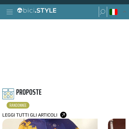
Vai al contenuto
Ricerca per:
Navigazione principale
Ricerca per:
RANDONNÉE
PROPOSTE
RANDONNEE
LEGGI TUTTI GLI ARTICOLI