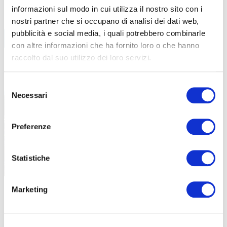
informazioni sul modo in cui utilizza il nostro sito con i
nostri partner che si occupano di analisi dei dati web,
BIKE ECONOMY
pubblicità e social media, i quali potrebbero combinarle
con altre informazioni che ha fornito loro o che hanno
RANDONNEE
raccolto dal suo utilizzo dei loro servizi.
LEGGI TUTTI GLI ARTICOLI
Selezione
Necessari
del
consenso
Preferenze
Statistiche
|
21-01-2025
Marketing
LA NUOVA VITA DELLE RANDONNÉE ITALIANE E LO
SPIRITO “RANDAGIO”