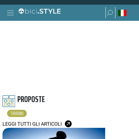
Vai al contenuto
Ricerca per:
Navigazione principale
Ricerca per:
TIRRENO
PROPOSTE
TIRRENO
LEGGI TUTTI GLI ARTICOLI