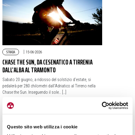
STRADA
|
15-06-2026
CHASE THE SUN, DA CESENATICO A TIRRENIA
DALL’ALBA AL TRAMONTO
Sabato 20 giugno, a ridosso del solstizio d’estate, si
pedalerà per 280 chilometri dall’Adriatico al Tirreno nella
Chase the Sun. Inseguendo il sole… […]
#TOSCANA
#EMILIA ROMAGNA
#ITALIA
#RANDONNÉE
#ADRIATICO
#TIRRENO
Questo sito web utilizza i cookie