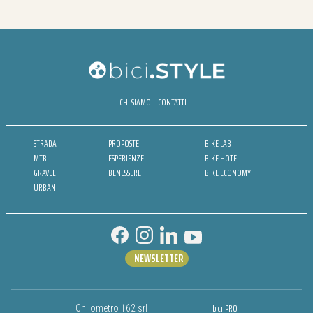
CHI SIAMO
CONTATTI
STRADA
PROPOSTE
BIKE LAB
MTB
ESPERIENZE
BIKE HOTEL
GRAVEL
BENESSERE
BIKE ECONOMY
URBAN
NEWSLETTER
bici.PRO
Chilometro 162 srl