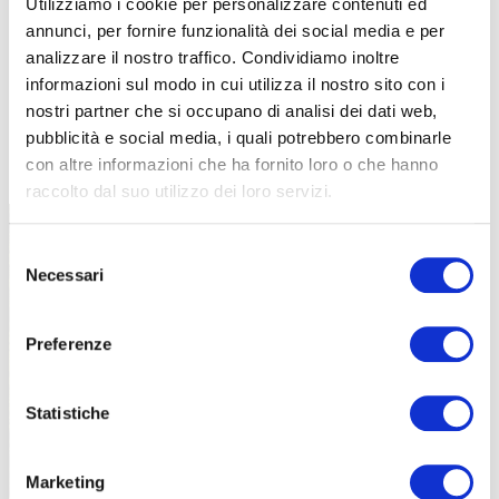
Utilizziamo i cookie per personalizzare contenuti ed
annunci, per fornire funzionalità dei social media e per
analizzare il nostro traffico. Condividiamo inoltre
informazioni sul modo in cui utilizza il nostro sito con i
nostri partner che si occupano di analisi dei dati web,
pubblicità e social media, i quali potrebbero combinarle
TUTTE LE CATEGORIE DEL MAGAZINE
con altre informazioni che ha fornito loro o che hanno
raccolto dal suo utilizzo dei loro servizi.
Selezione
Necessari
del
consenso
Preferenze
PROPOSTE
Statistiche
Marketing