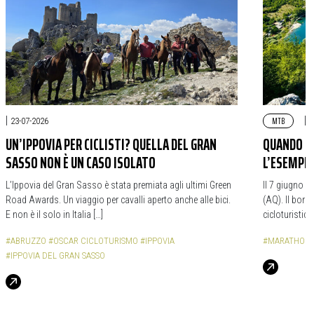
|
MTB
|
23-07-2026
2
UN’IPPOVIA PER CICLISTI? QUELLA DEL GRAN
QUANDO LA
SASSO NON È UN CASO ISOLATO
L’ESEMPIO
L’Ippovia del Gran Sasso è stata premiata agli ultimi Green
Il 7 giugno s
Road Awards. Un viaggio per cavalli aperto anche alle bici.
(AQ). Il borg
E non è il solo in Italia […]
cicloturistic
#ABRUZZO
#OSCAR CICLOTURISMO
#IPPOVIA
#MARATHON D
#IPPOVIA DEL GRAN SASSO