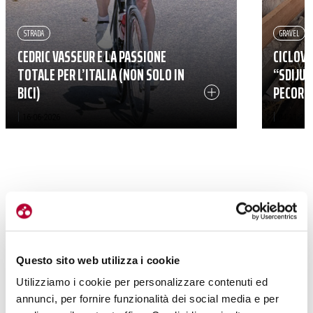
STRADA
GRAVEL
CEDRIC VASSEUR E LA PASSIONE
CICLOVI
TOTALE PER L’ITALIA (NON SOLO IN
“SDIJUN
BICI)
PECORI
|
|
16-06-2026
04-11-202
Questo sito web utilizza i cookie
Utilizziamo i cookie per personalizzare contenuti ed
annunci, per fornire funzionalità dei social media e per