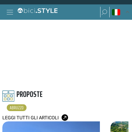
Vai al contenuto
Ricerca per:
Navigazione principale
Ricerca per:
ABRUZZO
PROPOSTE
ABRUZZO
LEGGI TUTTI GLI ARTICOLI