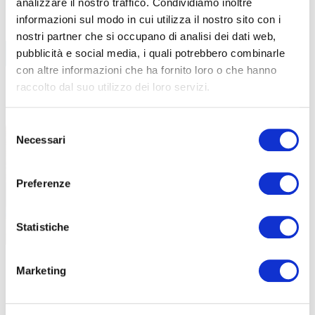
analizzare il nostro traffico. Condividiamo inoltre
informazioni sul modo in cui utilizza il nostro sito con i
nostri partner che si occupano di analisi dei dati web,
BIKE ECONOMY
pubblicità e social media, i quali potrebbero combinarle
con altre informazioni che ha fornito loro o che hanno
ABRUZZO
raccolto dal suo utilizzo dei loro servizi.
LEGGI TUTTI GLI ARTICOLI
Selezione
Necessari
del
consenso
Preferenze
Statistiche
|
|
23-11-2025
26-08-2025
Marketing
PESCARA IN TV. L’EVOLUZIONE DELLA CICLABILE
UNA VECCH
STRADA-PARCO
VASTO AT