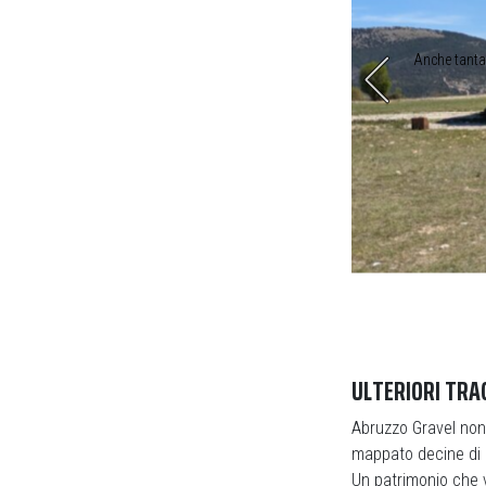
ti che destano più orgoglio tra i “finisher”
Anche tanta 
ULTERIORI TRAC
Abruzzo Gravel non
mappato decine di 
Un patrimonio che va