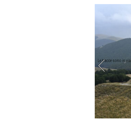
ite nel selvaggio entroterra abruzzese
Le tracce sono in via