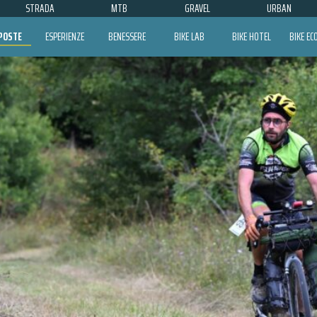
STRADA
MTB
GRAVEL
URBAN
POSTE
ESPERIENZE
BENESSERE
BIKE LAB
BIKE HOTEL
BIKE E