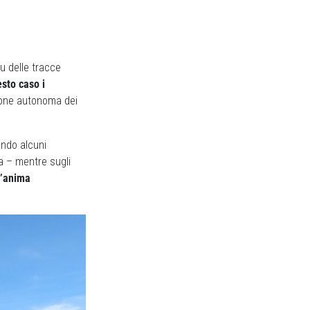
 delle tracce
esto caso i
stione autonoma dei
endo alcuni
 – mentre sugli
’anima