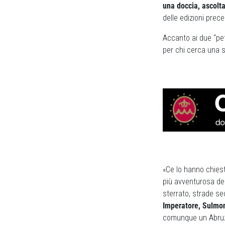
una doccia, ascolta
delle edizioni prec
Accanto ai due “peta
per chi cerca una s
«Ce lo hanno chiest
più avventurosa del
sterrato, strade s
Imperatore, Sulmon
comunque un Abruzz