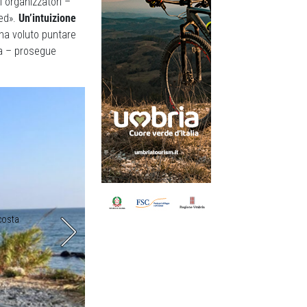
i organizzatori –
ted».
Un’intuizione
o ha voluto puntare
ra – prosegue
 costa
Tipica scena da trail: borsa all’anteriore e “petto