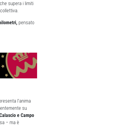
he supera i limiti
ollettiva.
ilometri,
pensato
ppresenta l’anima
valentemente su
a Calascio e Campo
isa – ma è