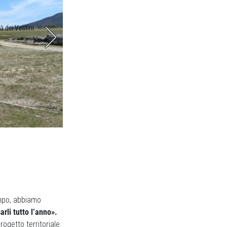
à dei Vestini
Il passaporto da mostrare all’arrivo. Uno d
empo, abbiamo
arli tutto l’anno».
ogetto territoriale.