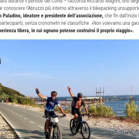
ato durante il periodo del Covid – racconta Riccardo Magrini, uno degl
r conoscere l’Abruzzo più interno attraverso il bikepacking unsuppor
o Paladino, ideatore e presidente dell’associazione,
che fin dall’inizi
 partecipanti, senza cronometri né classifiche. «Non volevamo una ga
perienza libera, in cui ognuno potesse costruirsi il proprio viaggio».
oteva mancare un assaggio sulla Ciclovia dei Trabocchi, fiore all’occhiello della