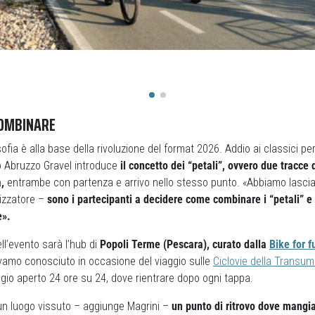
COMBINARE
sofia è alla base della rivoluzione del format 2026. Addio ai classici pe
o Abruzzo Gravel introduce
il concetto dei “petali”, ovvero due tracce 
a,
entrambe con partenza e arrivo nello stesso punto. «Abbiamo lascia
nizzatore –
sono i partecipanti a decidere come combinare i “petali” e a
e».
ll’evento sarà l’hub di
Popoli Terme (Pescara), curato dalla
Bike for f
amo conosciuto in occasione del viaggio sulle
Ciclovie della Transu
aggio aperto 24 ore su 24, dove rientrare dopo ogni tappa.
n luogo vissuto – aggiunge Magrini –
un punto di ritrovo dove mangiar