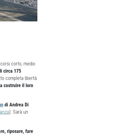
rcorsi corto, medio
di circa 175
to completa libertà
 costruire il loro
un
di Andrea Di
manza
).
Sarà un
e, riposare, fare