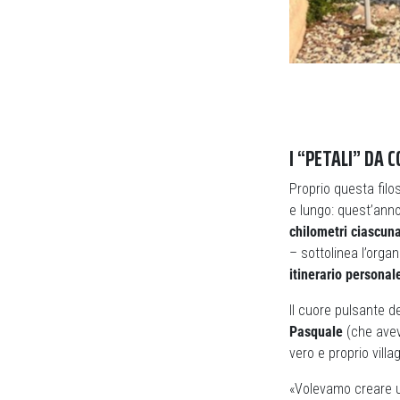
I “PETALI” DA 
Proprio questa filo
e lungo: quest’ann
chilometri ciascun
– sottolinea l’orga
itinerario personal
Il cuore pulsante de
Pasquale
(che avev
vero e proprio vill
«Volevamo creare u