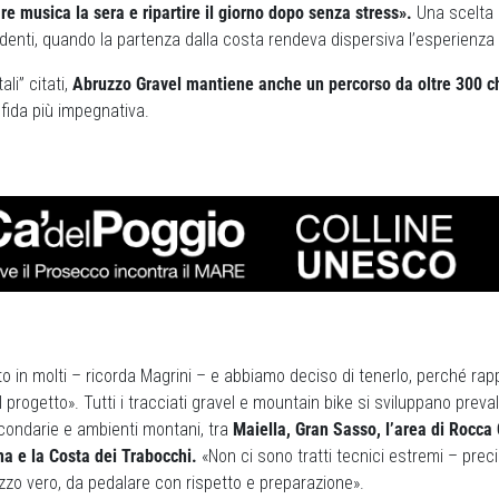
re musica la sera e ripartire il giorno dopo senza stress».
Una scelta c
edenti, quando la partenza dalla costa rendeva dispersiva l’esperienza c
li” citati,
Abruzzo Gravel mantiene anche un percorso da oltre 300 ch
fida più impegnativa.
o in molti – ricorda Magrini – e abbiamo deciso di tenerlo, perché ra
 progetto». Tutti i tracciati gravel e mountain bike si sviluppano pre
econdarie e ambienti montani, tra
Maiella, Gran Sasso, l’area di Rocc
a e la Costa dei Trabocchi.
«Non ci sono tratti tecnici estremi – prec
o vero, da pedalare con rispetto e preparazione».