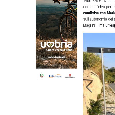
«Abruzzo Gravel è n
come un’idea per fa
condivisa con Mari
sull’autonomia dei
Magrini – ma
un’es
’evento. Non si gareggia ma l’avventura è assicurata
Non p