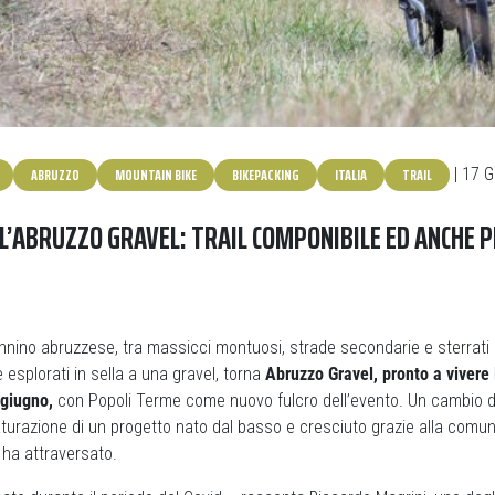
ABRUZZO
MOUNTAIN BIKE
BIKEPACKING
ITALIA
TRAIL
| 17 
LL’ABRUZZO GRAVEL: TRAIL COMPONIBILE ED ANCHE 
ennino abruzzese, tra massicci montuosi, strade secondarie e sterrati
esplorati in sella a una gravel, torna
Abruzzo Gravel, pronto a vivere 
 giugno,
con Popoli Terme come nuovo fulcro dell’evento. Un cambio d
urazione di un progetto nato dal basso e cresciuto grazie alla comunità
 ha attraversato.