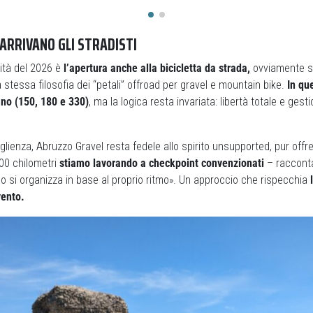
 ARRIVANO GLI STRADISTI
ità del 2026 è
l’apertura anche alla bicicletta da strada,
ovviamente su
 stessa filosofia dei “petali” offroad per gravel e mountain bike.
In qu
ano (150, 180 e 330)
, ma la logica resta invariata: libertà totale e ge
oglienza, Abruzzo Gravel resta fedele allo spirito unsupported, pur offr
300 chilometri
stiamo lavorando a checkpoint convenzionati
– racconta
no si organizza in base al proprio ritmo». Un approccio che rispecchia
l
vento.