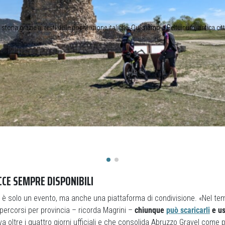
storia grazie ai resti delle popolazione italiche. Qui siamo a Peltuinum, antica citt
CE SEMPRE DISPONIBILI
 è solo un evento, ma anche una piattaforma di condivisione. «Nel t
percorsi per provincia – ricorda Magrini –
chiunque
può scaricarli
e us
 oltre i quattro giorni ufficiali e che consolida Abruzzo Gravel come pr