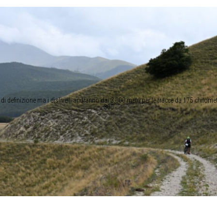
 di definizione ma i dislivelli andranno dai 3.000 metri per le tracce da 175 chilometr
300