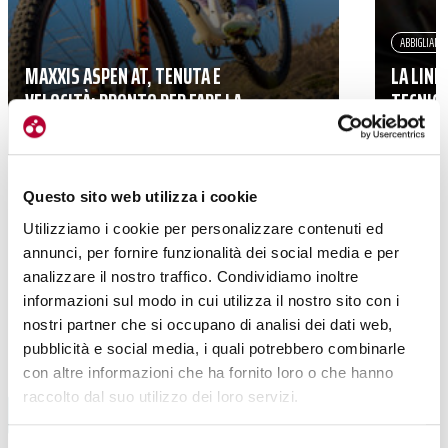
ABBIGLIAM
MAXXIS ASPEN AT, TENUTA E
LA LINE
VELOCITÀ: PRONTO PER FARE LA
TECNICA
DIFFERENZA
MTB
Questo sito web utilizza i cookie
Utilizziamo i cookie per personalizzare contenuti ed
annunci, per fornire funzionalità dei social media e per
analizzare il nostro traffico. Condividiamo inoltre
informazioni sul modo in cui utilizza il nostro sito con i
nostri partner che si occupano di analisi dei dati web,
pubblicità e social media, i quali potrebbero combinarle
con altre informazioni che ha fornito loro o che hanno
BIKE HOTEL
raccolto dal suo utilizzo dei loro servizi.