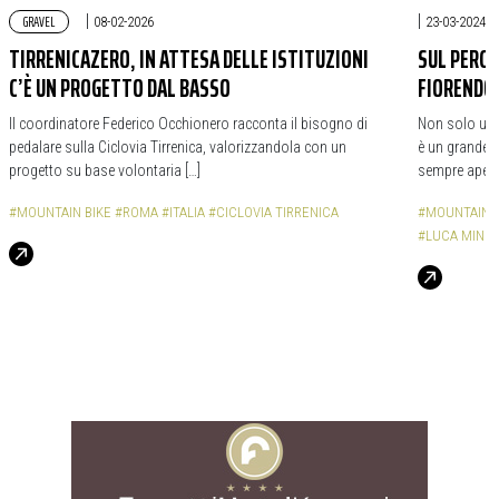
GRAVEL
|
|
08-02-2026
23-03-2024
TIRRENICAZERO, IN ATTESA DELLE ISTITUZIONI
SUL PERCO
C’È UN PROGETTO DAL BASSO
FIORENDO
Il coordinatore Federico Occhionero racconta il bisogno di
Non solo una 
pedalare sulla Ciclovia Tirrenica, valorizzandola con un
è un grande r
progetto su base volontaria […]
sempre apert
#MOUNTAIN BIKE
#ROMA
#ITALIA
#CICLOVIA TIRRENICA
#MOUNTAIN B
#LUCA MINIST