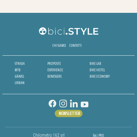
CHI SIAMO
CONTATTI
STRADA
PROPOSTE
BIKE LAB
MTB
ESPERIENZE
BIKE HOTEL
GRAVEL
BENESSERE
BIKE ECONOMY
URBAN
NEWSLETTER
bici.PRO
Chilometro 162 srl