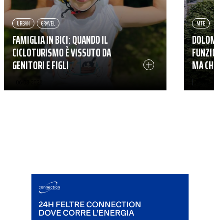
URBAN
GRAVEL
MTB
FAMIGLIA IN BICI: QUANDO IL
DOLOMIT
CICLOTURISMO È VISSUTO DA
FUNZION
GENITORI E FIGLI
MA CHI
|
|
06-03-2026
27-12-202