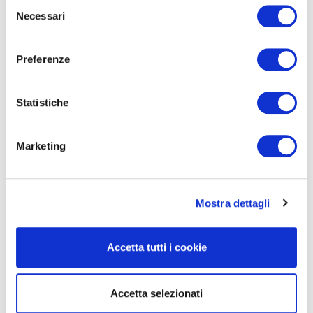
Selezione
MOUNTAIN-BIKE
Necessari
del
LEGGI TUTTI GLI ARTICOLI
consenso
Preferenze
Statistiche
Marketing
|
08-04-2024
AMA STAY, MOLTO PIÙ DI UN HOTEL
Mostra dettagli
INCASTONATO NELLE DOLOMITI
Accetta tutti i cookie
A San Vigilio di Marebbe spicca la struttura dell’Ama Stay.
Più di un bike hotel. Fra escursioni e benessere, è un inno al
“workaction” […]
Accetta selezionati
#TRENTINO-ALTO ADIGE
#E-BIKE
#MOUNTAIN BIKE
#AMA STAY