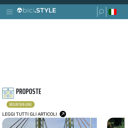
Vai al contenuto
Ricerca per:
Navigazione principale
Ricerca per:
MOUNTAIN BIKE
PROPOSTE
MOUNTAIN-BIKE
LEGGI TUTTI GLI ARTICOLI