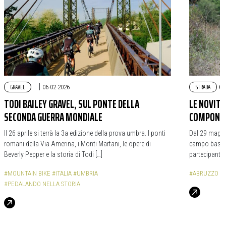
GRAVEL
|
STRADA
06-02-2026
TODI BAILEY GRAVEL, SUL PONTE DELLA
LE NOVITÀ
SECONDA GUERRA MONDIALE
COMPONIBI
Il 26 aprile si terrà la 3a edizione della prova umbra. I ponti
Dal 29 maggi
romani della Via Amerina, i Monti Martani, le opere di
campo base a
Beverly Pepper e la storia di Todi […]
partecipante 
#MOUNTAIN BIKE
#ITALIA
#UMBRIA
#ABRUZZO
#
#PEDALANDO NELLA STORIA