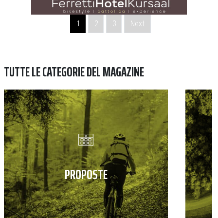
Navigazione degli articoli
1
2
3
Next
TUTTE LE CATEGORIE DEL MAGAZINE
PROPOSTE