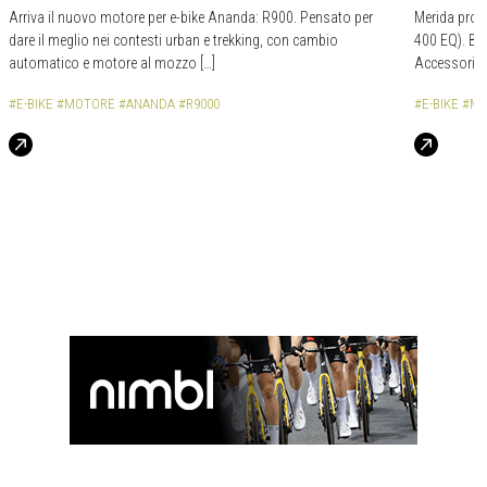
Arriva il nuovo motore per e-bike Ananda: R900. Pensato per
Merida prop
dare il meglio nei contesti urban e trekking, con cambio
400 EQ). Bic
automatico e motore al mozzo […]
Accessori va
#E-BIKE
#MOTORE
#ANANDA
#R9000
#E-BIKE
#ME