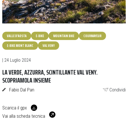
VALLE D'AOSTA
E-BIKE
MOUNTAIN BIKE
COURMAYEUR
E-BIKE MONT BLANC
VAL VENY
| 24 Luglio 2024
LA VERDE, AZZURRA, SCINTILLANTE VAL VENY.
SCOPRIAMOLA INSIEME
Fabio Dal Pan
Condividi
Scarica il gpx
Vai alla scheda tecnica