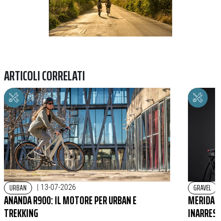
ARTICOLI CORRELATI
URBAN
GRAVEL
|
13-07-2026
ANANDA R900: IL MOTORE PER URBAN E
MERIDA E
TREKKING
INARREST