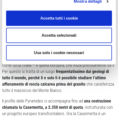
Mostra dettagli
Accetta tutti i cookie
SOSTA ALLA CASERMETTA
Accetta selezionati
Dal Rifugio Elisabetta si apre
un secondo piccolo altipiano da cui si
può godere della vista delle Pyramides Calcaires, delle formazioni
rocciose uniche nel loro genere
. Uniche perché sono nientemeno
Usa solo i cookie necessari
che il punto di scontro tra la placca africana – di cui fanno parte
come tutta l’Italia – e quella europea, che inizia precisamente da lì.
Per questo si tratta di un luogo
frequentatissimo dai geologi di
tutto il mondo, perché lì e solo lì è possibile studiare l’ultimo
affioramento di roccia calcarea prima del granito
che caratterizza
tutto il massiccio del Monte Bianco.
Il profilo delle Pyramides ci accompagna fino ad
una costruzione
chiamata la Casermetta, a 2.350 metri di quota
, ristrutturata con
un progetto europeo transfrontaliero. Ora la Casermetta è un