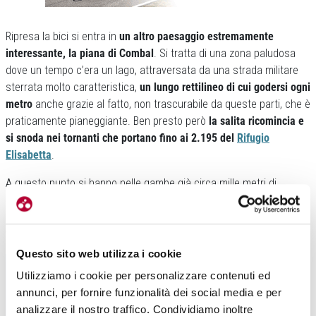
Ripresa la bici si entra in
un altro paesaggio estremamente
interessante, la piana di Combal
. Si tratta di una zona paludosa
dove un tempo c’era un lago, attraversata da una strada militare
sterrata molto caratteristica,
un lungo rettilineo di cui godersi ogni
metro
anche grazie al fatto, non trascurabile da queste parti, che è
praticamente pianeggiante. Ben presto però
la salita ricomincia e
si snoda nei tornanti che portano fino ai 2.195 del
Rifugio
Elisabetta
.
A questo punto si hanno nelle gambe già circa mille metri di
dislivello ed
è senz’altro consigliabile approfittare del rifugio per
una sosta dove riposarsi, ammirare il paesaggio e rifocillarsi
, in
vista degli ultimi 4 chilometri di ascesa.
Questo sito web utilizza i cookie
Utilizziamo i cookie per personalizzare contenuti ed
annunci, per fornire funzionalità dei social media e per
analizzare il nostro traffico. Condividiamo inoltre