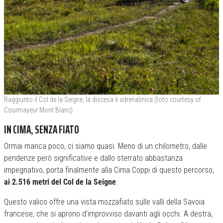
Raggiunto il Col de la Seigne, la discesa è adrenalinica (foto courtesy of
Courmayeur Mont Blanc)
IN CIMA, SENZA FIATO
Ormai manca poco, ci siamo quasi. Meno di un chilometro, dalle
pendenze però significative e dallo sterrato abbastanza
impegnativo, porta finalmente alla Cima Coppi di questo percorso,
ai 2.516 metri del Col de la Seigne
.
Questo valico offre una vista mozzafiato sulle valli della Savoia
francese, che si aprono d’improvviso davanti agli occhi. A destra,