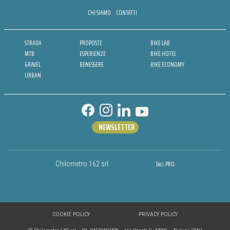
CHI SIAMO
CONTATTI
STRADA
PROPOSTE
BIKE LAB
MTB
ESPERIENZE
BIKE HOTEL
GRAVEL
BENESSERE
BIKE ECONOMY
URBAN
NEWSLETTER
bici.PRO
Chilometro 162 srl
COOKIE POLICY
PRIVACY POLICY