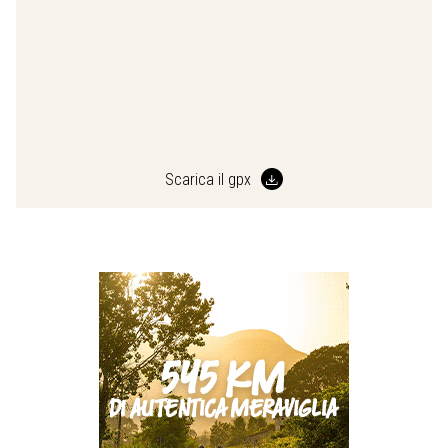
Scarica il gpx
Previous
Next