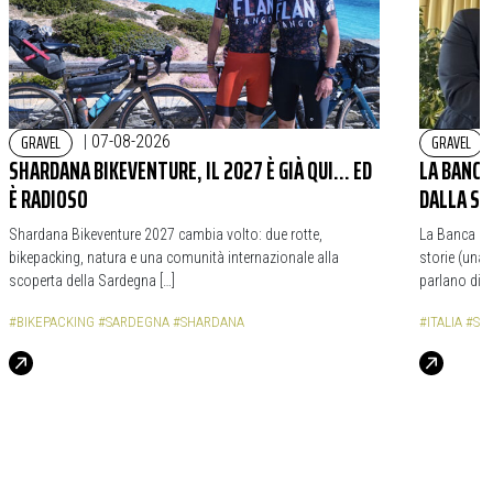
GRAVEL
GRAVEL
|
07-08-2026
SHARDANA BIKEVENTURE, IL 2027 È GIÀ QUI… ED
LA BANCA 
È RADIOSO
DALLA S
Shardana Bikeventure 2027 cambia volto: due rotte,
La Banca Mo
bikepacking, natura e una comunità internazionale alla
storie (una
scoperta della Sardegna […]
parlano di n
#BIKEPACKING
#SARDEGNA
#SHARDANA
#ITALIA
#SA