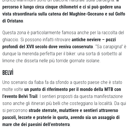
percorso è lungo circa cinque chilometri e ci si può godere una
vista straordinaria sulla catena del Maghine-Goceano e sul Golfo
di Oristano
.
Questa zona è particolarmente famosa anche per la raccolta del
ghiaccio. Si possono infatti ritrovare
antiche neviere – pozzi
profondi del XVII secolo dove veniva conservato
. “Sa carapigna” è
dunque la merenda perfetta per il biker: una sorta di sorbetto al
limone che disseta nelle più torride giornate isolane.
BELVÌ
Uno scenario da fiaba fa da sfondo a questo paese che è stato
molte volte
un punto di riferimento per il mondo della MTB con
l’evento Belvì Trail
. I sentieri proposti da questa manifestazione
sono anche gli itinerari più belli che costeggiano la località. Da qui
si percorrono
strade sterrate, mulattiere e sentieri attraverso
pascoli, leccete e praterie in quota, avendo sia un assaggio di
mare che dei paesini dell’entroterra
.