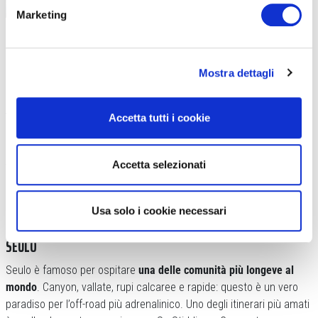
Marketing
Mostra dettagli
Per chi ama le leggende,
Sandali è il paese delle Janas: creature
fatate protagoniste di una millenaria leggenda sarda
. Mezze fate
Accetta tutti i cookie
e mezze streghe al tempo stesso rispettate e temute dagli abitanti
del paese, che malvolentieri si mischiavano agli umani, finendo a
Accetta selezionati
volte per diventare un tutt’uno con la natura che le circondava.
Dunque vale la pena visitare la loro grotta: Is Janas
. Qui il silenzio
innaturale è spezzato solo dal lento e continuo suono delle gocce
Usa solo i cookie necessari
d’acqua che scolpiscono le sculture naturali da millenni.
SEULO
Seulo è famoso per ospitare
una delle comunità più longeve al
mondo
. Canyon, vallate, rupi calcaree e rapide: questo è un vero
paradiso per l’off-road più adrenalinico. Uno degli itinerari più amati