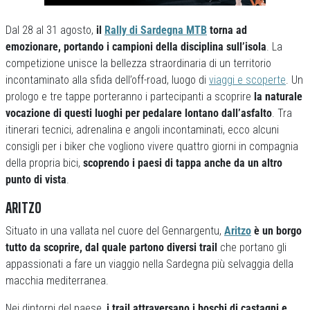
Dal 28 al 31 agosto,
il
Rally di Sardegna MTB
torna ad
emozionare, portando i campioni della disciplina sull’isola
. La
competizione unisce la bellezza straordinaria di un territorio
incontaminato alla sfida dell’off-road, luogo di
viaggi e scoperte
. Un
prologo e tre tappe porteranno i partecipanti a scoprire
la naturale
vocazione di questi luoghi per pedalare lontano dall’asfalto
. Tra
itinerari tecnici, adrenalina e angoli incontaminati, ecco alcuni
consigli per i biker che vogliono vivere quattro giorni in compagnia
della propria bici,
scoprendo i paesi di tappa anche da un altro
punto di vista
.
ARITZO
Situato in una vallata nel cuore del Gennargentu,
Aritzo
è un borgo
tutto da scoprire, dal quale partono diversi trail
che portano gli
appassionati a fare un viaggio nella Sardegna più selvaggia della
macchia mediterranea.
Nei dintorni del paese,
i trail attraversano i boschi di castagni e