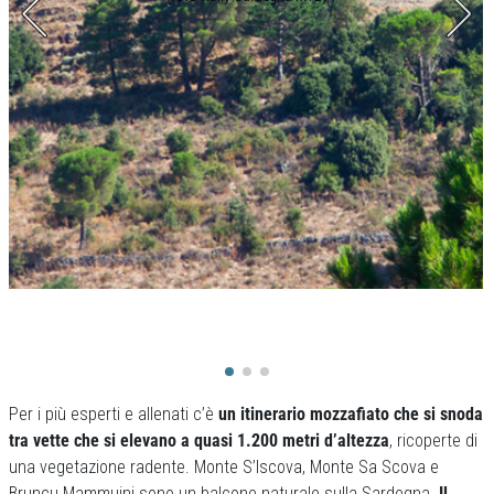
Per i più esperti e allenati c’è
un itinerario mozzafiato che si snoda
tra vette che si elevano a quasi 1.200 metri d’altezza
, ricoperte di
una vegetazione radente. Monte S’Iscova, Monte Sa Scova e
Bruncu Mammuini sono un balcone naturale sulla Sardegna.
Il