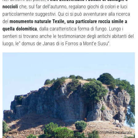
noccioli
che, sul far dell’autunno, regalano giochi di colori e luci
particolarmente suggestivi. Qui ci si può avventurare alla ricerca
del
monumento naturale Texile, una particolare roccia simile a
quella dolomitica
, dalla caratteristica forma di fungo. Lungo i
sentieri si trovano anche le testimonianze degli antichi abitanti del
luogo, le“ domus de Janas di is Forros a Mont’e Susu”.
Il Rally si correrà dal 28 al 31 agosto: ecco Su Texile, monumento naturale
(foto Rally Sardegna MTB)