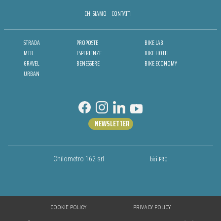
CHI SIAMO
CONTATTI
STRADA
PROPOSTE
BIKE LAB
MTB
ESPERIENZE
BIKE HOTEL
GRAVEL
BENESSERE
BIKE ECONOMY
URBAN
NEWSLETTER
bici.PRO
Chilometro 162 srl
COOKIE POLICY
PRIVACY POLICY