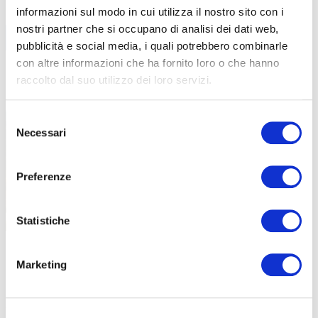
informazioni sul modo in cui utilizza il nostro sito con i
BIKE ECONOMY
nostri partner che si occupano di analisi dei dati web,
pubblicità e social media, i quali potrebbero combinarle
con altre informazioni che ha fornito loro o che hanno
BIKE-HOTEL
raccolto dal suo utilizzo dei loro servizi.
LEGGI TUTTI GLI ARTICOLI
Selezione
Necessari
del
consenso
Preferenze
Statistiche
|
|
31-01-2025
26-12-2024
LO STUDIO SULLA PEDEMONTANA, TANTI
GRANFONDO
Marketing
SPUNTI SU CUI RIFLETTERE
VIRTUOSO 
Torniamo a parlare dello studio Isnart sulla Pedemontana
La Granfondo 