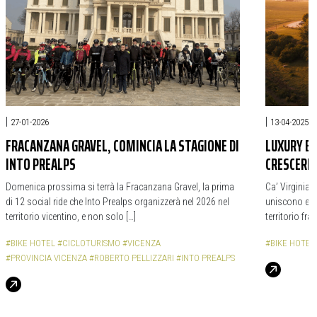
|
|
27-01-2026
13-04-2025
FRACANZANA GRAVEL, COMINCIA LA STAGIONE DI
LUXURY BI
INTO PREALPS
CRESCERE 
Domenica prossima si terrà la Fracanzana Gravel, la prima
Ca’ Virginia
di 12 social ride che Into Prealps organizzerà nel 2026 nel
uniscono e cr
territorio vicentino, e non solo […]
territorio fr
#BIKE HOTEL
#CICLOTURISMO
#VICENZA
#BIKE HOTEL
#PROVINCIA VICENZA
#ROBERTO PELLIZZARI
#INTO PREALPS