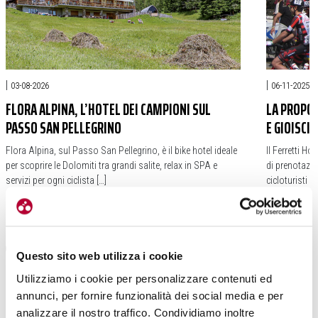
|
|
03-08-2026
06-11-2025
FLORA ALPINA, L’HOTEL DEI CAMPIONI SUL
LA PROPOS
PASSO SAN PELLEGRINO
E GIOISCI
Flora Alpina, sul Passo San Pellegrino, è il bike hotel ideale
Il Ferretti H
per scoprire le Dolomiti tra grandi salite, relax in SPA e
di prenotazio
servizi per ogni ciclista […]
cicloturisti 
#BIKE HOTEL
#CICLOTURISMO
#DOLOMITI
#BIKE HOTEL
#PASSO SAN PELLEGRINO
#FLORA ALPINA
#HOTEL KUR
Questo sito web utilizza i cookie
Utilizziamo i cookie per personalizzare contenuti ed
annunci, per fornire funzionalità dei social media e per
analizzare il nostro traffico. Condividiamo inoltre