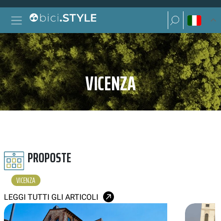
Vai al contenuto
Ricerca per:
Navigazione principale
Ricerca per:
VICENZA
PROPOSTE
VICENZA
LEGGI TUTTI GLI ARTICOLI