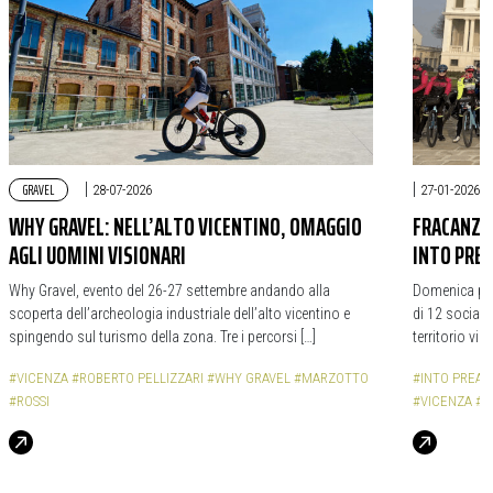
GRAVEL
|
|
28-07-2026
27-01-2026
WHY GRAVEL: NELL’ALTO VICENTINO, OMAGGIO
FRACANZAN
AGLI UOMINI VISIONARI
INTO PRE
Why Gravel, evento del 26-27 settembre andando alla
Domenica pro
scoperta dell’archeologia industriale dell’alto vicentino e
di 12 social 
spingendo sul turismo della zona. Tre i percorsi […]
territorio vic
#VICENZA
#ROBERTO PELLIZZARI
#WHY GRAVEL
#MARZOTTO
#INTO PREAL
#ROSSI
#VICENZA
#C