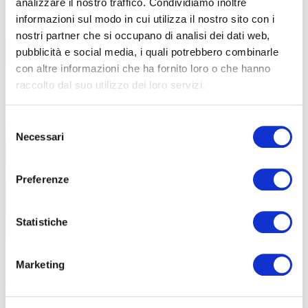
analizzare il nostro traffico. Condividiamo inoltre
informazioni sul modo in cui utilizza il nostro sito con i
nostri partner che si occupano di analisi dei dati web,
BIKE ECONOMY
pubblicità e social media, i quali potrebbero combinarle
con altre informazioni che ha fornito loro o che hanno
VICENZA
raccolto dal suo utilizzo dei loro servizi.
LEGGI TUTTI GLI ARTICOLI
Selezione
Necessari
del
consenso
Preferenze
Statistiche
|
|
09-06-2026
24-11-2025
Marketing
ARRIVA IL FRACANZANA BIKE FEST, UN GIORNO
IP365, IL
SPECIALE DEDICATO ALLE BICI
VICENZA