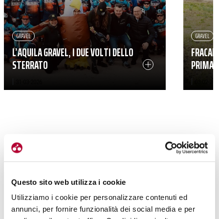
GRAVEL
GRAVEL
L’AQUILA GRAVEL, I DUE VOLTI DELLO
FRACANZ
STERRATO
PRIMA (
|
|
31-03-2026
03-02-202
Questo sito web utilizza i cookie
Utilizziamo i cookie per personalizzare contenuti ed
annunci, per fornire funzionalità dei social media e per