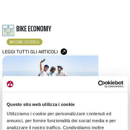
BIKE ECONOMY
MASSIMO-CECCARELLI
LEGGI TUTTI GLI ARTICOLI
Questo sito web utilizza i cookie
Utilizziamo i cookie per personalizzare contenuti ed
|
14-05-2023
annunci, per fornire funzionalità dei social media e per
BELLARIA IGEA MARINA E TURISMO: LA RICETTA
analizzare il nostro traffico. Condividiamo inoltre