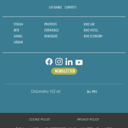
CHI SIAMO
CONTATTI
STRADA
PROPOSTE
BIKE LAB
MTB
ESPERIENZE
BIKE HOTEL
GRAVEL
BENESSERE
BIKE ECONOMY
URBAN
NEWSLETTER
bici.PRO
Chilometro 162 srl
COOKIE POLICY
PRIVACY POLICY