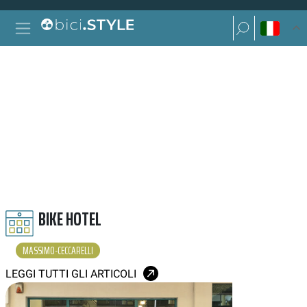
Vai al contenuto
Ricerca per:
Navigazione principale
Ricerca per:
MASSIMO CECCARELLI
BIKE HOTEL
MASSIMO-CECCARELLI
LEGGI TUTTI GLI ARTICOLI