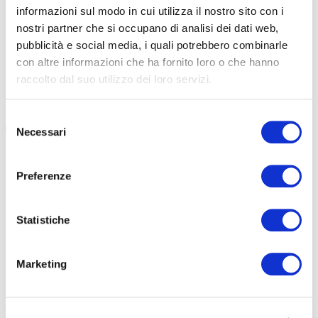
DEL SUCCESSO
informazioni sul modo in cui utilizza il nostro sito con i
nostri partner che si occupano di analisi dei dati web,
Faccia a faccia con Massimo Ceccarelli, imprenditore e
pubblicità e social media, i quali potrebbero combinarle
dirigente del turismo a Bellaria Igea Marina. La necessità di
fare sinergia. Il pubblico. Il privato […]
con altre informazioni che ha fornito loro o che hanno
raccolto dal suo utilizzo dei loro servizi.
#CICLOTURISMO
#ROMAGNA
#BELLARIA IGEA MARINA
#HOTEL AUGUSTA
#MASSIMO CECCARELLI
Selezione
Necessari
del
consenso
Preferenze
Statistiche
Marketing