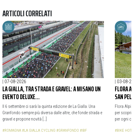
ARTICOLI CORRELATI
|
07-08-2026
|
03-08-20
LA GIALLA, TRA STRADA E GRAVEL: A MISANO UN
FLORA AL
EVENTO DELUXE…
SAN PELL
Il 6 settembre ci sarà la quinta edizione de La Gialla. Una
Flora Alpina
Granfondo sempre più diversa dalle altre, che fonde strada e
per scoprire 
gravel e propone novità […]
per ogni cicl
#ROMAGNA
#LA GIALLA CYCLING
#GRANFONDO
#IBF
#BIKE HOTE