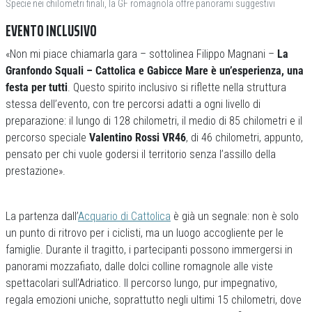
Specie nei chilometri finali, la GF romagnola offre panorami suggestivi
EVENTO INCLUSIVO
«Non mi piace chiamarla gara – sottolinea Filippo Magnani –
La
Granfondo Squali – Cattolica e Gabicce Mare è un’esperienza, una
festa per tutti
. Questo spirito inclusivo si riflette nella struttura
stessa dell’evento, con tre percorsi adatti a ogni livello di
preparazione: il lungo di 128 chilometri, il medio di 85 chilometri e il
percorso speciale
Valentino Rossi VR46
, di 46 chilometri, appunto,
pensato per chi vuole godersi il territorio senza l’assillo della
prestazione».
La partenza dall’
Acquario di Cattolica
è già un segnale: non è solo
un punto di ritrovo per i ciclisti, ma un luogo accogliente per le
famiglie. Durante il tragitto, i partecipanti possono immergersi in
panorami mozzafiato, dalle dolci colline romagnole alle viste
spettacolari sull’Adriatico. Il percorso lungo, pur impegnativo,
regala emozioni uniche, soprattutto negli ultimi 15 chilometri, dove