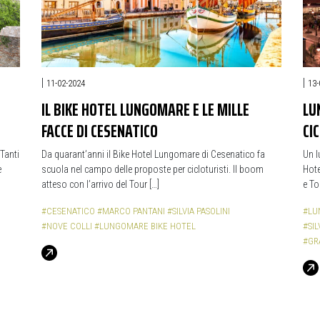
|
|
11-02-2024
13-
IL BIKE HOTEL LUNGOMARE E LE MILLE
LU
FACCE DI CESENATICO
CI
Tanti
Da quarant’anni il Bike Hotel Lungomare di Cesenatico fa
Un l
e
scuola nel campo delle proposte per cicloturisti. Il boom
Hote
atteso con l’arrivo del Tour […]
e To
#CESENATICO
#MARCO PANTANI
#SILVIA PASOLINI
#LU
#NOVE COLLI
#LUNGOMARE BIKE HOTEL
#SIL
#GR