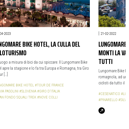
|
04-2023
21-02-2022
NGOMARE BIKE HOTEL, LA CULLA DEL
LUNGOMARE B
CLOTURISMO
MONTI LA VAC
TUTTI
uogo a misura di bici da cui spiccare. Il Lungomare Bike
l apre la stagione e lo fa tra Europa e Romagna, tra Giro
Lungomare Bike Hote
ur […]
romagnola, ad un p
ciclisti da tutto il
NGOMARE BIKE HOTEL
#TOUR DE FRANCE
VIA PASOLINI
#SLOVENIA
#GIRO D'ITALIA
#CESENATICO
#LUN
AN FONDO SQUALI TREK
#NOVE COLLI
#PINARELLO
#SILVI