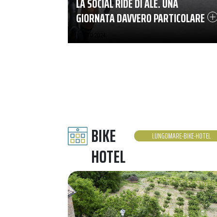
LA SOCIAL RIDE DI ALÉ. UNA
GIORNATA DAVVERO PARTICOLARE
|
13-10-2024
BIKE
LUNGOMARE-BIKE-HOTEL
HOTEL