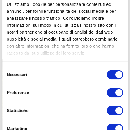
Utilizziamo i cookie per personalizzare contenuti ed
annunci, per fornire funzionalità dei social media e per
analizzare il nostro traffico. Condividiamo inoltre
informazioni sul modo in cui utilizza il nostro sito con i
nostri partner che si occupano di analisi dei dati web,
pubblicità e social media, i quali potrebbero combinarle
TUTTE LE CATEGORIE DEL MAGAZINE
con altre informazioni che ha fornito loro o che hanno
raccolto dal suo utilizzo dei loro servizi.
Selezione
Necessari
del
consenso
Preferenze
PROPOSTE
Statistiche
Marketing