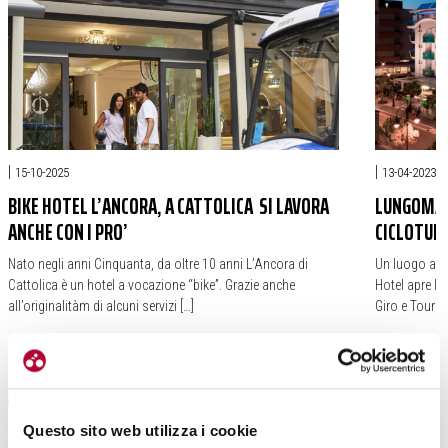
|
|
15-10-2025
13-04-2023
BIKE HOTEL L’ANCORA, A CATTOLICA SI LAVORA
LUNGOMARE
ANCHE CON I PRO’
CICLOTUR
Nato negli anni Cinquanta, da oltre 10 anni L’Ancora di
Un luogo a mi
Cattolica è un hotel a vocazione “bike”. Grazie anche
Hotel apre la
all’originalitàm di alcuni servizi […]
Giro e Tour […
#ROMAGNA
#GRAN FONDO SQUALI TREK
#CATTOLICA
#LUNGOMARE
#L’ANCORA
#GIRO D'ITAL
#TOUR DE F
Questo sito web utilizza i cookie