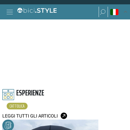
Vai al contenuto
Ricerca per:
Navigazione principale
Ricerca per:
CATTOLICA
ESPERIENZE
CATTOLICA
LEGGI TUTTI GLI ARTICOLI