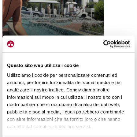
ABBIGLIAMENTO
XCEED RIDE+COREFUSION: LA VIA DI X-
BIONIC PER VIVERE BENE L’ESTATE
Questo sito web utilizza i cookie
Utilizziamo i cookie per personalizzare contenuti ed
annunci, per fornire funzionalità dei social media e per
analizzare il nostro traffico. Condividiamo inoltre
informazioni sul modo in cui utilizza il nostro sito con i
BIKE HOTEL
nostri partner che si occupano di analisi dei dati web,
pubblicità e social media, i quali potrebbero combinarle
CATTOLICA
con altre informazioni che ha fornito loro o che hanno
LEGGI TUTTI GLI ARTICOLI
raccolto dal suo utilizzo dei loro servizi.