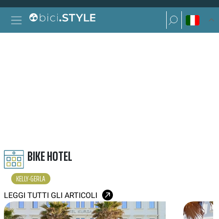
Vai al contenuto
Ricerca per:
Navigazione principale
Ricerca per:
KELLY GERLA
BIKE HOTEL
KELLY-GERLA
LEGGI TUTTI GLI ARTICOLI