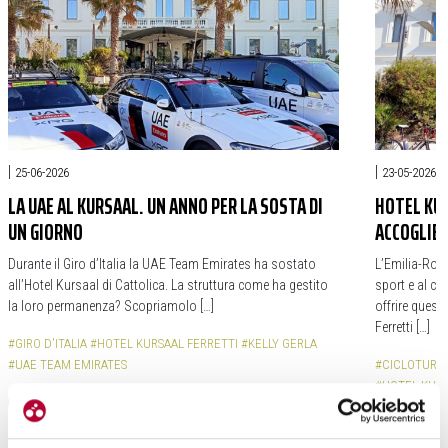
|
|
25-06-2026
23-05-2026
LA UAE AL KURSAAL. UN ANNO PER LA SOSTA DI
HOTEL KUR
UN GIORNO
ACCOGLIEN
Durante il Giro d’Italia la UAE Team Emirates ha sostato
L’Emilia-Rom
all’Hotel Kursaal di Cattolica. La struttura come ha gestito
sport e al cic
la loro permanenza? Scopriamolo […]
offrire questo
Ferretti […]
#GIRO D'ITALIA
#HOTEL KURSAAL FERRETTI
#KELLY GERLA
#UAE TEAM EMIRATES
#CICLOTURI
#HOTEL KURS