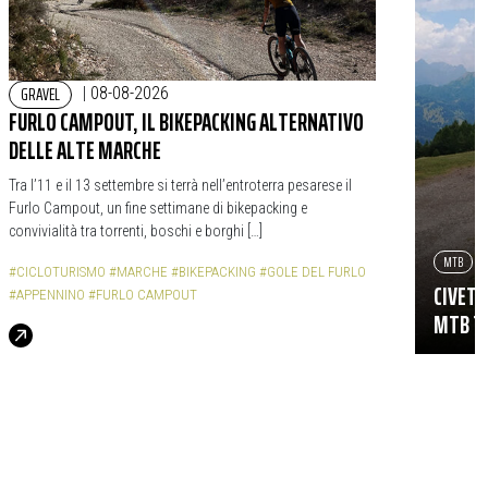
GRAVEL
|
08-08-2026
FURLO CAMPOUT, IL BIKEPACKING ALTERNATIVO
DELLE ALTE MARCHE
Tra l’11 e il 13 settembre si terrà nell’entroterra pesarese il
Furlo Campout, un fine settimane di bikepacking e
convivialità tra torrenti, boschi e borghi […]
MTB
#CICLOTURISMO
#MARCHE
#BIKEPACKING
#GOLE DEL FURLO
CIVETT
#APPENNINO
#FURLO CAMPOUT
MTB TR