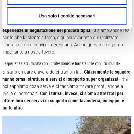
In che modo avete lavorato?
Usa solo i cookie necessari
Creando pacchetti con itinerari, dove i
cicloturisti
possono essere
accompagnati da guide locali.
Inoltre abbiamo unito anche
esperienze di degustazione dei prodotti tipici
. Ci siamo anche resi
conto che la clientela torna, e quindi lavoriamo sul realizzare
itinerari sempre nuovi e interessanti. Anche questo è un punto
importante a nostro favore.
L’esperienza accumulata con i professionisti è tornata utile con i cicloturisti?
E’ stato un dare e avere da entrambi i lati.
Chiaramente le squadre
hanno ormai strutture e servizi di supporto super organizzati
, ma
noi sappiamo cosa serve e ci facciamo trovare pronti, anche a
livello di personale.
Con i turisti, invece, ci siamo attrezzati per
offrire loro dei servizi di supporto come lavanderia, noleggio, e
tanto altro
.