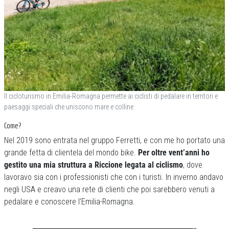
Il cicloturismo in Emilia-Romagna permette ai ciclisti di pedalare in territori e
paesaggi speciali che uniscono mare e colline
Come?
Nel 2019 sono entrata nel gruppo Ferretti, e con me ho portato una
grande fetta di clientela del mondo bike.
Per oltre vent’anni ho
gestito una mia struttura a Riccione legata al ciclismo
, dove
lavoravo sia con i professionisti che con i turisti. In inverno andavo
negli USA e creavo una rete di clienti che poi sarebbero venuti a
pedalare e conoscere l’Emilia-Romagna.