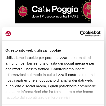
Già conosceva il territorio?
No, assolutamente, il nostro è stato un lavoro lungo ma
estremamente efficace.
Ci siamo basati tanto sul passaparola e
Questo sito web utilizza i cookie
sul far vedere cosa può offrire la nostra regione
. Abbiamo lavorato
per farla conoscere a 360 gradi.
Utilizziamo i cookie per personalizzare contenuti ed
annunci, per fornire funzionalità dei social media e per
analizzare il nostro traffico. Condividiamo inoltre
informazioni sul modo in cui utilizza il nostro sito con i
nostri partner che si occupano di analisi dei dati web,
pubblicità e social media, i quali potrebbero combinarle
con altre informazioni che ha fornito loro o che hanno
raccolto dal suo utilizzo dei loro servizi.