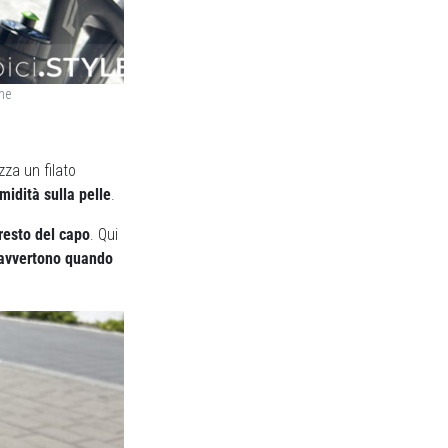
ne
izza un filato
midità sulla pelle
.
 resto del capo
. Qui
i avvertono quando