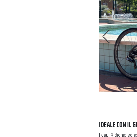
, di cui vi abbiamo raccontato nei giorni scorsi
IDEALE CON IL 
I capi X-Bionic son