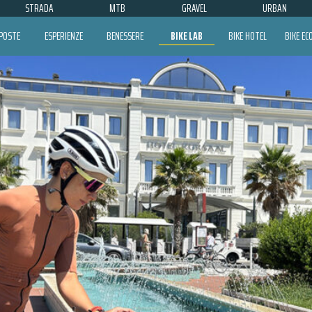
STRADA
MTB
GRAVEL
URBAN
POSTE
ESPERIENZE
BENESSERE
BIKE LAB
BIKE HOTEL
BIKE E