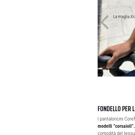
tasche particolarmente agevole
La maglia Xce
FONDELLO PER 
I pantaloncini Cor
modelli “corsaioli”.
comodità del tessu