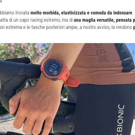
à.
’abbiamo trovata
molto morbida, elasticizzata e comoda da indossare
.
 tratta di un capo racing estremo, ma di
una maglia versatile, pensata p
n estrema e le tasche posteriori ampie, a nostro avviso, la rendono
p