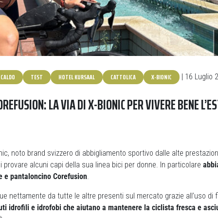
CALDO
TEST
HOTEL KURSAAL
CATTOLICA
X-BIONIC
| 16 Luglio 
REFUSION: LA VIA DI X-BIONIC PER VIVERE BENE L’E
c, noto brand svizzero di abbigliamento sportivo dalle alte prestazion
di provare alcuni capi della sua linea bici per donne. In particolare
abbi
 e pantaloncino Corefusion
.
ue nettamente da tutte le altre presenti sul mercato grazie all’uso di fil
uti idrofili e idrofobi che aiutano a mantenere la ciclista fresca e asci