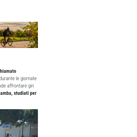
 chiamato
durante le giornate
de affrontare giri
 gamba, studiati per