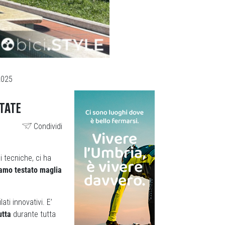
2025
STATE
Condividi
i tecniche, ci ha
amo testato maglia
ati innovativi. E’
utta
durante tutta