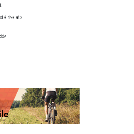
i.
i è rivelato
Ride.
Next