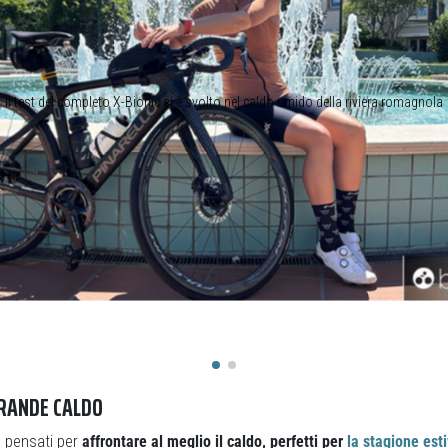
Il test del completo X-Bionic si è svolto nel caldo umido della riviera romagnola
GRANDE CALDO
o pensati per
affrontare al meglio il caldo, perfetti per
la stagione est