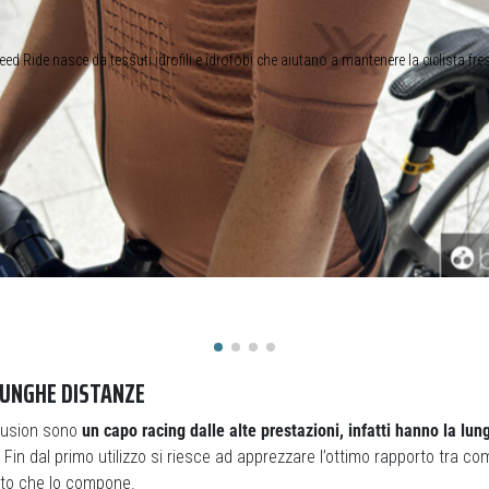
ed Ride nasce da tessuti idrofili e idrofobi che aiutano a mantenere la ciclista fre
LUNGHE DISTANZE
efusion sono
un capo racing dalle alte prestazioni, infatti hanno la lun
Fin dal primo utilizzo si riesce ad apprezzare l’ottimo rapporto tra c
to che lo compone.