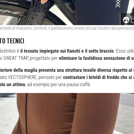
mente al massimo comfort, il pantaloncino invece strizza l’occhio alla prestazio
TO TECNICI
istintivo è
il tessuto impiegato sui fianchi e il sotto braccio
. Esso util
to SWEAT TRAP, progettato per
eliminare la fastidiosa sensazione di u
teriore della maglia presenta una struttura tessile diversa rispetto al
 filato VECTOSPHERE, pensato per
contrastare i brividi di freddo che s
olo un attimo
, ad esempio per una pausa caffè.