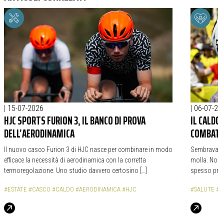
|
15-07-2026
|
06-07-20
HJC SPORTS FURION 3, IL BANCO DI PROVA
IL CALDO
DELL’AERODINAMICA
COMBATT
Il nuovo casco Furion 3 di HJC nasce per combinare in modo
Sembrava che
efficace la necessità di aerodinamica con la corretta
molla. Non è
termoregolazione. Uno studio davvero certosino […]
spesso provv
#ESTATE
#CASCO
#CALDO
#AERODINAMICA
#HJC
#SALUTE
#E