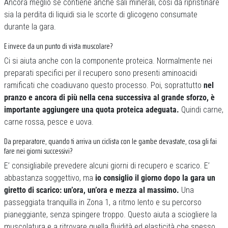
Ancora meglio se contiene anche sali minerali, così da ripristinare
sia la perdita di liquidi sia le scorte di glicogeno consumate
durante la gara.
E invece da un punto di vista muscolare?
Ci si aiuta anche con la componente proteica. Normalmente nei
preparati specifici per il recupero sono presenti aminoacidi
ramificati che coadiuvano questo processo. Poi, soprattutto
nel
pranzo e ancora di più nella cena successiva al grande sforzo, è
importante aggiungere una quota proteica adeguata.
Quindi carne,
carne rossa, pesce e uova.
Da preparatore, quando ti arriva un ciclista con le gambe devastate, cosa gli fai
fare nei giorni successivi?
E’ consigliabile prevedere alcuni giorni di recupero e scarico. E’
abbastanza soggettivo, ma
io consiglio il giorno dopo la gara un
giretto di scarico: un’ora, un’ora e mezza al massimo.
Una
passeggiata tranquilla in Zona 1, a ritmo lento e su percorso
pianeggiante, senza spingere troppo. Questo aiuta a sciogliere la
muscolatura e a ritrovare quella fluidità ed elasticità che spesso