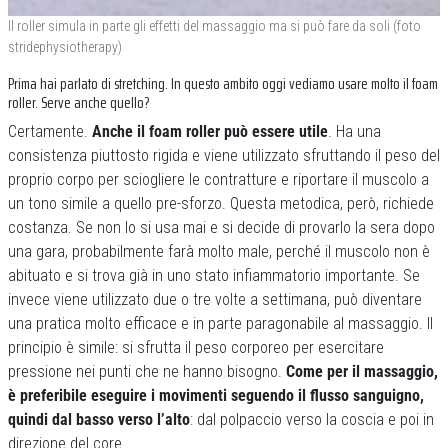
Il roller simula in parte gli effetti del massaggio ma si può fare da soli (foto
stridephysiotherapy)
Prima hai parlato di stretching. In questo ambito oggi vediamo usare molto il foam
roller. Serve anche quello?
Certamente.
Anche il foam roller può essere utile
. Ha una
consistenza piuttosto rigida e viene utilizzato sfruttando il peso del
proprio corpo per sciogliere le contratture e riportare il muscolo a
un tono simile a quello pre-sforzo. Questa metodica, però, richiede
costanza. Se non lo si usa mai e si decide di provarlo la sera dopo
una gara, probabilmente farà molto male, perché il muscolo non è
abituato e si trova già in uno stato infiammatorio importante. Se
invece viene utilizzato due o tre volte a settimana, può diventare
una pratica molto efficace e in parte paragonabile al massaggio. Il
principio è simile: si sfrutta il peso corporeo per esercitare
pressione nei punti che ne hanno bisogno.
Come per il massaggio,
è preferibile eseguire i movimenti seguendo il flusso sanguigno,
quindi dal basso verso l’alto
: dal polpaccio verso la coscia e poi in
direzione del core.