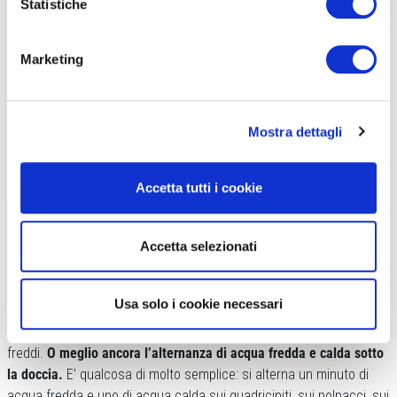
Statistiche
Marketing
Mostra dettagli
Accetta tutti i cookie
Il massaggio resta sempre uno dei metodi migliori per recuperare da uno
sforzo estremo (foto scuoladimassaggiotao)
Accetta selezionati
Il massaggio?
Se fatto bene è una delle migliori metodiche per riportare il
Usa solo i cookie necessari
muscolo allo stato pre-sforzo
. Serve però qualcuno che sappia
eseguirlo correttamente. A costi inferiori ci sono invece i bagni
freddi.
O meglio ancora l’alternanza di acqua fredda e calda sotto
la doccia.
E’ qualcosa di molto semplice: si alterna un minuto di
acqua fredda e uno di acqua calda sui quadricipiti, sui polpacci, sui