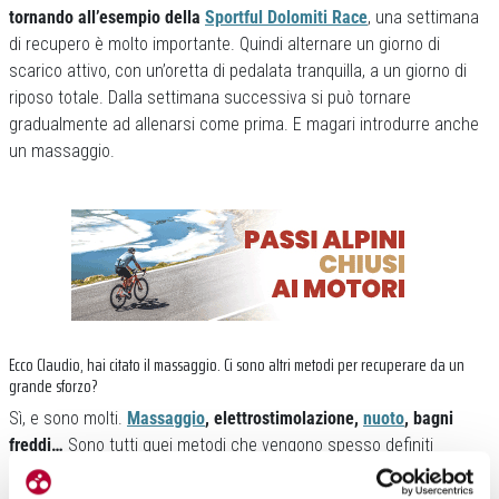
tornando all’esempio della
Sportful Dolomiti Race
, una settimana
di recupero è molto importante. Quindi alternare un giorno di
scarico attivo, con un’oretta di pedalata tranquilla, a un giorno di
riposo totale. Dalla settimana successiva si può tornare
gradualmente ad allenarsi come prima. E magari introdurre anche
un massaggio.
Ecco Claudio, hai citato il massaggio. Ci sono altri metodi per recuperare da un
grande sforzo?
Sì, e sono molti.
Massaggio
, elettrostimolazione,
nuoto
, bagni
freddi…
Sono tutti quei metodi che vengono spesso definiti
marginal gains e che possono offrire piccoli vantaggi. Non sempre,
ci tengo a dirlo, sono supportati da evidenze scientifiche definitive.