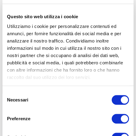
Però, a livello di sensazioni e spesso anche di risultati pratici,
possono funzionare molto bene. Tra questi c’è sicuramente lo
Questo sito web utilizza i cookie
stretching, che consiglio non solo dopo le prestazioni più
Utilizziamo i cookie per personalizzare contenuti ed
impegnative, ma durante tutta la stagione. L’ideale è dedicargli 10-
annunci, per fornire funzionalità dei social media e per
15 minuti almeno 3-4 volte alla settimana.
analizzare il nostro traffico. Condividiamo inoltre
informazioni sul modo in cui utilizza il nostro sito con i
nostri partner che si occupano di analisi dei dati web,
pubblicità e social media, i quali potrebbero combinarle
con altre informazioni che ha fornito loro o che hanno
raccolto dal suo utilizzo dei loro servizi.
Selezione
Necessari
del
consenso
Preferenze