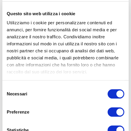
Questo sito web utilizza i cookie
Utilizziamo i cookie per personalizzare contenuti ed
annunci, per fornire funzionalità dei social media e per
analizzare il nostro traffico. Condividiamo inoltre
informazioni sul modo in cui utilizza il nostro sito con i
nostri partner che si occupano di analisi dei dati web,
pubblicità e social media, i quali potrebbero combinarle
con altre informazioni che ha fornito loro o che hanno
raccolto dal suo utilizzo dei loro servizi.
TUTTE LE CATEGORIE DEL MAGAZINE
Selezione
Necessari
del
consenso
Preferenze
Statistiche