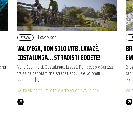
STRADA
|
UR
03-06-2026
VAL D’EGA, NON SOLO MTB. LAVAZÈ,
BR
COSTALUNGA… STRADISTI GODETE!
EM
king
Val d’Ega in bici: Costalunga, Lavazè, Pampeago e Carezza
Bres
tra salite panoramiche, strade tranquille e Dolomiti
cent
autentiche […]
Plos
#ALTO ADIGE
#BIKEHOTELS ALTO ADIGE
#VAL D’EGA
#CI