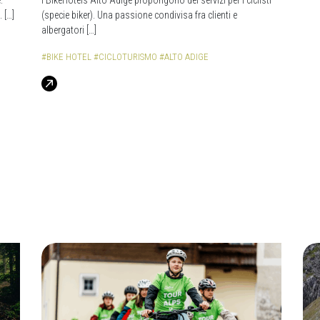
:
I BikeHotels Alto Adige propongono dei servizi per i ciclisti
 […]
(specie biker). Una passione condivisa fra clienti e
albergatori […]
#BIKE HOTEL
#CICLOTURISMO
#ALTO ADIGE