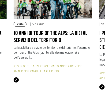
STRADA
|
|
04-12-2025
30-
A
10 ANNI DI TOUR OF THE ALPS: LA BICI AL
I 
SERVIZIO DEL TERRITORIO
ST
CIC
a
La bicicletta a servizio del territorio e del turismo, l’esempio
ei
del Tour of the Alps (giunto alla decima edizione) e
La P
dell’Euregio […]
lega
moto
#TOUR OF THE ALPS
#TIROLO
#ALTO ADIGE
#TRENTINO
#MAURIZIO EVANGELISTA
#EUREGIO
#PA
#PE