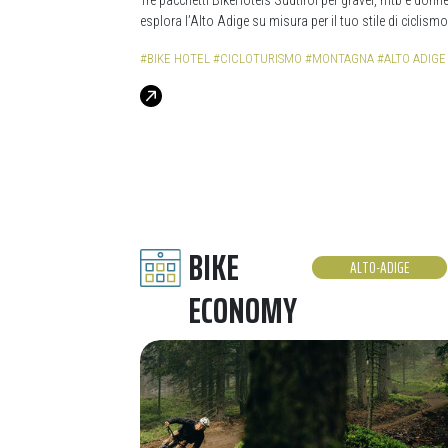
Tre pacchetti BikeHotels Sudtirol per gravel, mtb e donne
esplora l’Alto Adige su misura per il tuo stile di ciclismo.
#BIKE HOTEL
#CICLOTURISMO
#MONTAGNA
#ALTO ADIGE
BIKE
ALTO-ADIGE
ECONOMY