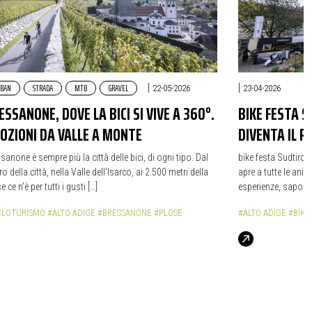
BAN
STRADA
MTB
GRAVEL
|
|
22-05-2026
23-04-2026
ESSANONE, DOVE LA BICI SI VIVE A 360°.
BIKE FESTA 
OZIONI DA VALLE A MONTE
DIVENTA IL R
sanone è sempre più la città delle bici, di ogni tipo. Dal
bike festa Sudtirol
ro della città, nella Valle dell’Isarco, ai 2.500 metri della
apre a tutte le ani
e ce n’è per tutti i gusti […]
esperienze, sapori, 
CLOTURISMO
#ALTO ADIGE
#BRESSANONE
#PLOSE
#ALTO ADIGE
#BIKE