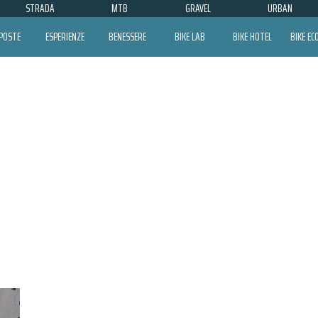
STRADA
MTB
GRAVEL
URBAN
POSTE
ESPERIENZE
BENESSERE
BIKE LAB
BIKE HOTEL
BIKE E
PEDAGGIO