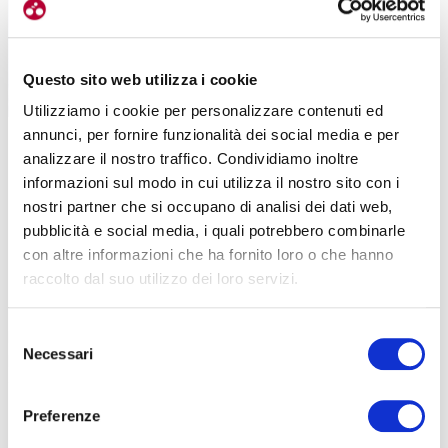
Questo sito web utilizza i cookie
Utilizziamo i cookie per personalizzare contenuti ed
In cima all’Alpe di Pampeago non solo panorami a 360° ma anche il
annunci, per fornire funzionalità dei social media e per
Latemarium, uno dei parchi artistici più alti d’Europa. Qui l’opera in vetta (foto
analizzare il nostro traffico. Condividiamo inoltre
Latemarium)
informazioni sul modo in cui utilizza il nostro sito con i
PAMPEAGO LATO ATESINO
nostri partner che si occupano di analisi dei dati web,
pubblicità e social media, i quali potrebbero combinarle
Molti conoscono
Pampeago grazie agli arrivi del
Giro d’Italia
e
con altre informazioni che ha fornito loro o che hanno
pertanto quello che s’inerpica da Tesero, Val di Fiemme. Pochi
raccolto dal suo utilizzo dei loro servizi.
sanno invece che il valico vero e proprio, il Passo di Pampeago
(Reiterjoch), può essere raggiunto anche dal versante altoatesino.
Selezione
La salita parte dalla Val d’Ega e può essere affrontata sia da Nova
Necessari
del
Ponente sia da San Nicolò d’Ega
. Si sviluppa attraverso boschi
consenso
fittissimi di abete rosso e offre un ambiente molto diverso rispetto
alle grandi strade dolomitiche.
Preferenze