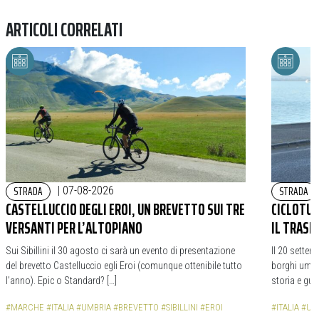
ARTICOLI CORRELATI
STRADA
STRADA
|
07-08-2026
CASTELLUCCIO DEGLI EROI, UN BREVETTO SUI TRE
CICLOTURI
VERSANTI PER L’ALTOPIANO
IL TRASI
Sui Sibillini il 30 agosto ci sarà un evento di presentazione
Il 20 settem
del brevetto Castelluccio egli Eroi (comunque ottenibile tutto
borghi umbri
l’anno). Epic o Standard? […]
storia e gua
#MARCHE
#ITALIA
#UMBRIA
#BREVETTO
#SIBILLINI
#EROI
#ITALIA
#UM