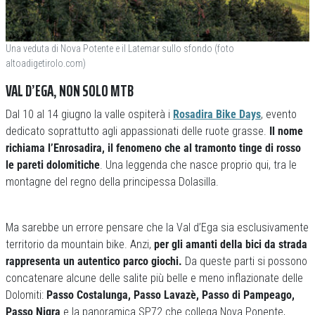
Una veduta di Nova Potente e il Latemar sullo sfondo (foto
altoadigetirolo.com)
VAL D’EGA, NON SOLO MTB
Dal 10 al 14 giugno la valle ospiterà i
Rosadira Bike Days
, evento
dedicato soprattutto agli appassionati delle ruote grasse.
Il nome
richiama l’Enrosadira, il fenomeno che al tramonto tinge di rosso
le pareti dolomitiche
. Una leggenda che nasce proprio qui, tra le
montagne del regno della principessa Dolasilla.
Ma sarebbe un errore pensare che la Val d’Ega sia esclusivamente
territorio da mountain bike. Anzi,
per gli amanti della bici da strada
rappresenta un autentico parco giochi.
Da queste parti si possono
concatenare alcune delle salite più belle e meno inflazionate delle
Dolomiti:
Passo Costalunga, Passo Lavazè, Passo di Pampeago,
Passo Nigra
e la panoramica SP72 che collega Nova Ponente,