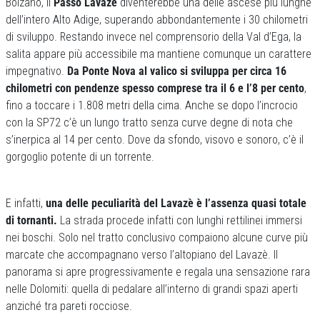
Bolzano, il
Passo Lavazè
diventerebbe una delle ascese più lunghe
dell’intero Alto Adige, superando abbondantemente i 30 chilometri
di sviluppo. Restando invece nel comprensorio della Val d’Ega, la
salita appare più accessibile ma mantiene comunque un carattere
impegnativo.
Da Ponte Nova al valico si sviluppa per circa 16
chilometri con pendenze spesso comprese tra il 6 e l’8 per cento
,
fino a toccare i 1.808 metri della cima. Anche se dopo l’incrocio
con la SP72 c’è un lungo tratto senza curve degne di nota che
s’inerpica al 14 per cento. Dove da sfondo, visovo e sonoro, c’è il
gorgoglio potente di un torrente.
E infatti,
una delle peculiarità del Lavazè è l’assenza quasi totale
di tornanti.
La strada procede infatti con lunghi rettilinei immersi
nei boschi. Solo nel tratto conclusivo compaiono alcune curve più
marcate che accompagnano verso l’altopiano del Lavazè. Il
panorama si apre progressivamente e regala una sensazione rara
nelle Dolomiti: quella di pedalare all’interno di grandi spazi aperti
anziché tra pareti rocciose.