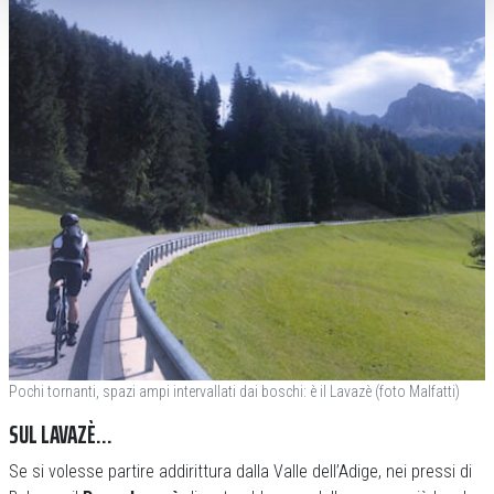
Pochi tornanti, spazi ampi intervallati dai boschi: è il Lavazè (foto Malfatti)
SUL LAVAZÈ…
Se si volesse partire addirittura dalla Valle dell’Adige, nei pressi di