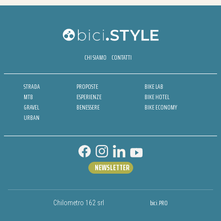
CHI SIAMO
CONTATTI
STRADA
PROPOSTE
BIKE LAB
MTB
ESPERIENZE
BIKE HOTEL
GRAVEL
BENESSERE
BIKE ECONOMY
URBAN
NEWSLETTER
bici.PRO
Chilometro 162 srl