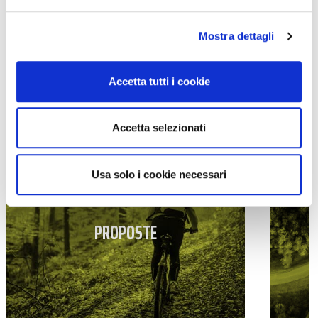
Mostra dettagli
TUTTE LE CATEGORIE DEL MAGAZINE
Accetta tutti i cookie
Accetta selezionati
Usa solo i cookie necessari
PROPOSTE