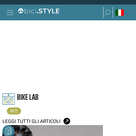
Vai al contenuto
Ricerca per:
Navigazione principale
Ricerca per:
ARTE
BIKE LAB
ARTE
LEGGI TUTTI GLI ARTICOLI