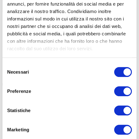
annunci, per fornire funzionalità dei social media e per
analizzare il nostro traffico. Condividiamo inoltre
informazioni sul modo in cui utilizza il nostro sito con i
|
22-06-2026
nostri partner che si occupano di analisi dei dati web,
TROVADOR: IL BRAND CHE TRASFORMA LA BICI
pubblicità e social media, i quali potrebbero combinarle
IN UNA TELA D’AUTORE
con altre informazioni che ha fornito loro o che hanno
Trovador Bikes, un nuovo trand tutto italiano che fa dei
raccolto dal suo utilizzo dei loro servizi.
colori il proprio segno distintivo. Un uso sapiente e
studiato, che rende le bici uniche […]
Selezione
Necessari
del
#ALLUMINIO
#TROVADOR
#ARTE
#COLORI
consenso
Preferenze
Statistiche
Marketing