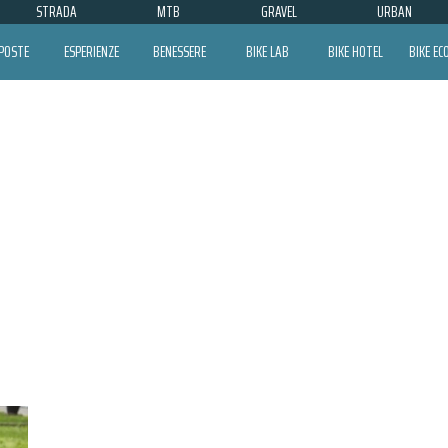
STRADA
MTB
GRAVEL
URBAN
POSTE
ESPERIENZE
BENESSERE
BIKE LAB
BIKE HOTEL
BIKE E
COLORI