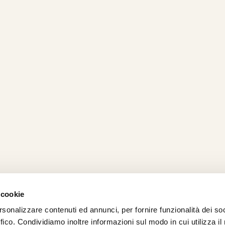
 cookie
rsonalizzare contenuti ed annunci, per fornire funzionalità dei so
AMO
STRADA
PROPOSTE
BIKE LAB
Ch
ffico. Condividiamo inoltre informazioni sul modo in cui utilizza il 