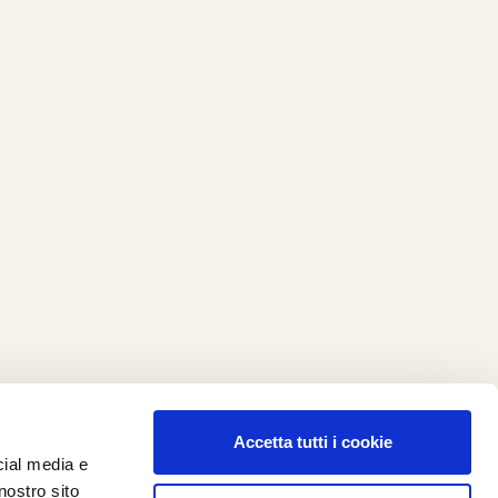
Accetta tutti i cookie
cial media e
ilometro 162 srl
nostro sito