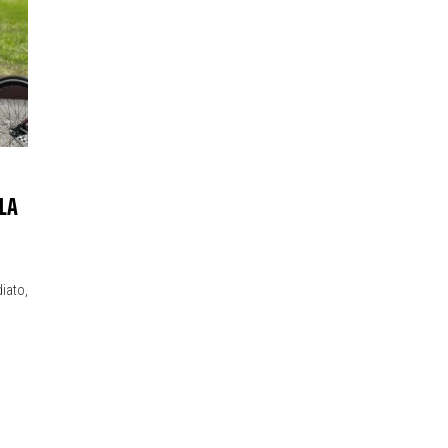
LA
diato,