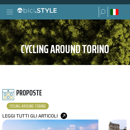
Vai al contenuto
Ricerca per:
Navigazione principale
Ricerca per:
CYCLING AROUND TORINO
PROPOSTE
CYCLING-AROUND-TORINO
LEGGI TUTTI GLI ARTICOLI