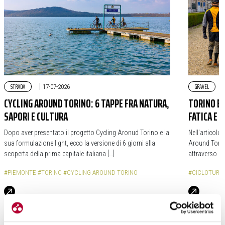
STRADA
|
GRAVEL
17-07-2026
CYCLING AROUND TORINO: 6 TAPPE FRA NATURA,
TORINO E 
SAPORI E CULTURA
FATICA E 
Dopo aver presentato il progetto Cycling Aronud Torino e la
Nell’articolo
sua formulazione light, ecco la versione di 6 giorni alla
Around Torin
scoperta della prima capitale italiana […]
attraverso cui
#PIEMONTE
#TORINO
#CYCLING AROUND TORINO
#CICLOTURI