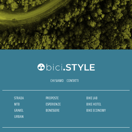
CHI SIAMO
CONTATTI
STRADA
PROPOSTE
BIKE LAB
MTB
ESPERIENZE
BIKE HOTEL
GRAVEL
BENESSERE
BIKE ECONOMY
URBAN