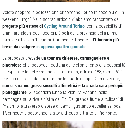
Volete scoprire le bellezze che circondano Torino in poco più di un
weekend lungo? Nello scorso articolo vi abbiamo raccontato del
progetto più esteso di
Cycling Around Torino
, con la possibilità di
ammirare alcuni degli scorci più belli della provincia della prima
capitale d’Italia in 10 giorni. Qui, invece, troverete
l’itinerario più
breve da svolgere
in appena quattro giornate
.
La proposta prevede
un tour tra chierese, carmagnolese e
pinerolese
che, secondo i dettami del ciclismo lento e la possibilità
di esplorare le bellezze che vi circondano, offrono 188,7 km e 610
metri di dislivello da spalmare nelle quattro tappe. Come vedete,
non ci saranno grossi sussulti altimetrici e la strada sarà perlopiù
pianeggiante
. Si scenderà lungo la Pianura Padana, nelle
campagne sulla riva sinistra del Po. Dal grande fiume ai tulipani di
Pralormo, attraverso distese di campi, gustando eccellenze locali,
il Vermouth e scoprendo la storia di questo tratto di Piemonte.