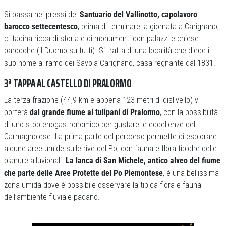
Si passa nei pressi del
Santuario del Vallinotto, capolavoro
barocco settecentesco
, prima di terminare la giornata a Carignano,
cittadina ricca di storia e di monumenti con palazzi e chiese
barocche (il Duomo su tutti). Si tratta di una località che diede il
suo nome al ramo dei Savoia Carignano, casa regnante dal 1831.
3ª TAPPA AL CASTELLO DI PRALORMO
La terza frazione (44,9 km e appena 123 metri di dislivello) vi
porterà
dal grande fiume ai tulipani di Pralormo
, con la possibilità
di uno stop enogastronomico per gustare le eccellenze del
Carmagnolese. La prima parte del percorso permette di esplorare
alcune aree umide sulle rive del Po, con fauna e flora tipiche delle
pianure alluvionali.
La lanca di San Michele, antico alveo del fiume
che parte delle Aree Protette del Po Piemontese
, è una bellissima
zona umida dove è possibile osservare la tipica flora e fauna
dell’ambiente fluviale padano.