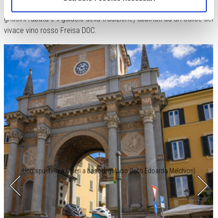
per assaggiare i prodotti gastronomici locali (la focaccia dolce, i
grissini rubatà e il galucio della tradizione) abbinati ad un calice del
vivace vino rosso Freisa DOC.
Uno spuntino a Chieri a base di galucio (foto Edoardo Melchiori)