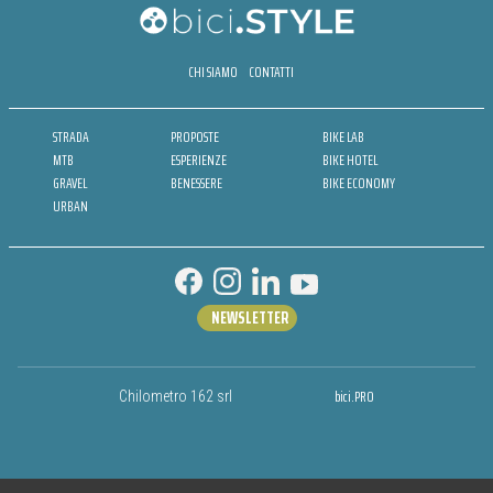
CHI SIAMO
CONTATTI
STRADA
PROPOSTE
BIKE LAB
MTB
ESPERIENZE
BIKE HOTEL
GRAVEL
BENESSERE
BIKE ECONOMY
URBAN
NEWSLETTER
bici.PRO
Chilometro 162 srl