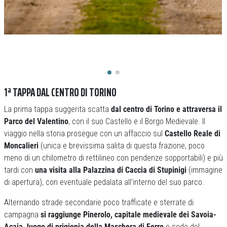
1ª TAPPA DAL CENTRO DI TORINO
La prima tappa suggerita scatta
dal centro di Torino e attraversa il
Parco del Valentino
, con il suo Castello e il Borgo Medievale. Il
viaggio nella storia prosegue con un affaccio sul
Castello Reale di
Moncalieri
(unica e brevissima salita di questa frazione, poco
meno di un chilometro di rettilineo con pendenze sopportabili) e più
tardi con
una visita alla Palazzina di Caccia di Stupinigi
(immagine
di apertura), con eventuale pedalata all’interno del suo parco.
Alternando strade secondarie poco trafficate e sterrate di
campagna
si raggiunge Pinerolo, capitale medievale dei Savoia-
Acaja, luogo di prigionia della Maschera di Ferro
e sede del