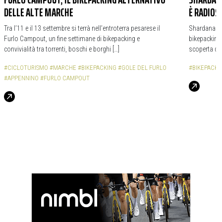
DELLE ALTE MARCHE
È RADIOS
Tra l’11 e il 13 settembre si terrà nell’entroterra pesarese il
Shardana Bi
Furlo Campout, un fine settimane di bikepacking e
bikepacking,
convivialità tra torrenti, boschi e borghi […]
scoperta de
#CICLOTURISMO
#MARCHE
#BIKEPACKING
#GOLE DEL FURLO
#BIKEPACKI
#APPENNINO
#FURLO CAMPOUT