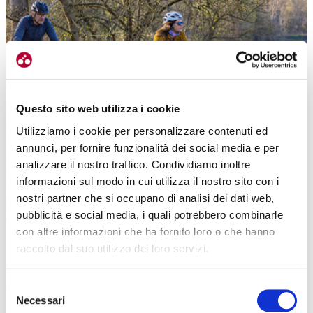
Questo sito web utilizza i cookie
Utilizziamo i cookie per personalizzare contenuti ed
annunci, per fornire funzionalità dei social media e per
analizzare il nostro traffico. Condividiamo inoltre
informazioni sul modo in cui utilizza il nostro sito con i
nostri partner che si occupano di analisi dei dati web,
pubblicità e social media, i quali potrebbero combinarle
Seguendo l’acqua, in questo viaggio iniziato a Torino, si arriva nel centro
con altre informazioni che ha fornito loro o che hanno
storico di Carmagnola (foto Edoardo Melchiori)
raccolto dal suo utilizzo dei loro servizi.
La seconda metà della giornata si svolge
in aperta campagna, tra
Selezione
coltivazioni di mais e ortaggi, fino a raggiungere Pralormo
. Qui
Necessari
del
sorge un castello ancora intatto, dimora privata aperta al pubblico