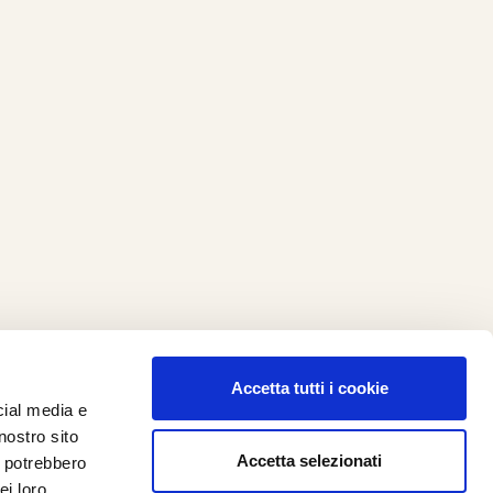
Accetta tutti i cookie
cial media e
ilometro 162 srl
nostro sito
i.PRO
Accetta selezionati
i potrebbero
ei loro