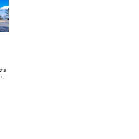
etta
o da