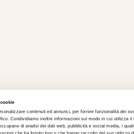
 cookie
rsonalizzare contenuti ed annunci, per fornire funzionalità dei so
AMO
STRADA
PROPOSTE
BIKE LAB
Ch
ffico. Condividiamo inoltre informazioni sul modo in cui utilizza il 
TI
MTB
ESPERIENZE
BIKE HOTEL
bic
 occupano di analisi dei dati web, pubblicità e social media, i qual
GRAVEL
BENESSERE
BIKE ECONOMY
azioni che ha fornito loro o che hanno raccolto dal suo utilizzo d