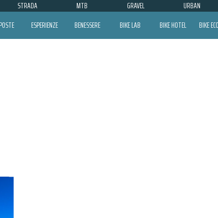
STRADA
MTB
GRAVEL
URBAN
POSTE
ESPERIENZE
BENESSERE
BIKE LAB
BIKE HOTEL
BIKE E
FABIO FELLINE