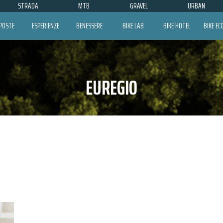
STRADA
MTB
GRAVEL
URBAN
POSTE
ESPERIENZE
BENESSERE
BIKE LAB
BIKE HOTEL
BIKE E
EUREGIO