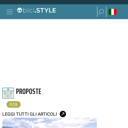
Vai al contenuto
Ricerca per:
Navigazione principale
Ricerca per:
PLOSE
PROPOSTE
PLOSE
LEGGI TUTTI GLI ARTICOLI