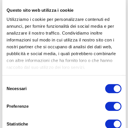
Questo sito web utilizza i cookie
Utilizziamo i cookie per personalizzare contenuti ed
annunci, per fornire funzionalità dei social media e per
analizzare il nostro traffico. Condividiamo inoltre
informazioni sul modo in cui utilizza il nostro sito con i
nostri partner che si occupano di analisi dei dati web,
pubblicità e social media, i quali potrebbero combinarle
con altre informazioni che ha fornito loro o che hanno
raccolto dal suo utilizzo dei loro servizi.
TUTTE LE CATEGORIE DEL MAGAZINE
Selezione
Necessari
del
consenso
Preferenze
Statistiche