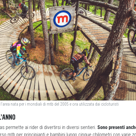
l’area nata per i mondiali di mtb del 2005 e ora utilizzata dai cicloturisti
L’ANNO
as permette ai rider di divertirsi in diversi sentieri.
Sono presenti anch
rso mtb per principianti e bambini lungo cinque chilometri con varie z