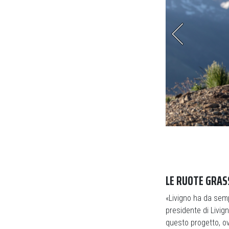
he possono così imparare in sicurezza
LE RUOTE GRAS
«Livigno ha da semp
presidente di Livign
questo progetto, ov