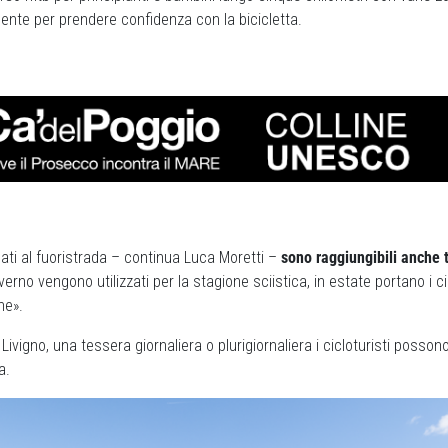
nte per prendere confidenza con la bicicletta.
icati al fuoristrada – continua Luca Moretti –
sono raggiungibili anche t
nverno vengono utilizzati per la stagione sciistica, in estate portano i ci
ne».
Livigno, una tessera giornaliera o plurigiornaliera i cicloturisti posson
ta.