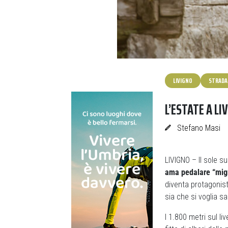
LIVIGNO
STRADA
L’ESTATE A LI
Stefano Masi
LIVIGNO – Il sole sul
ama pedalare “migr
diventa protagonist
sia che si voglia sal
I 1.800 metri sul li