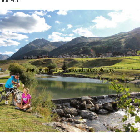
 punte verdi.
Livigno è una meta che unisce natura e cicloturismo