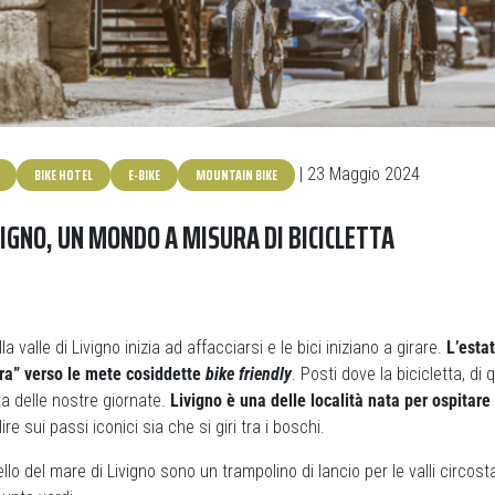
BIKE HOTEL
E-BIKE
MOUNTAIN BIKE
| 23 Maggio 2024
VIGNO, UN MONDO A MISURA DI BICICLETTA
la valle di Livigno inizia ad affacciarsi e le bici iniziano a girare.
L’estat
a” verso le mete cosiddette
bike friendly
. Posti dove la bicicletta, di 
a delle nostre giornate.
Livigno è una delle località nata per ospitare
ire sui passi iconici sia che si giri tra i boschi.
vello del mare di Livigno sono un trampolino di lancio per le valli circost