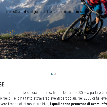
I sentieri offrono diversi gradi di difficoltà ma con panorami sempre mozzafiato
SE
re puntato tutto sul cicloturismo, fin dal lontano 2003 – a parlare è L
o Next – e lo ha fatto attraverso eventi particolari. Nel 2005 ci fu l’ev
vero i mondiali di mountain bike,
i quali hanno permesso di avere infr