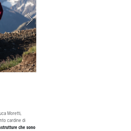
I park hanno aree dedicate ache ai b
uca Moretti,
ento cardine di
astrutture che sono