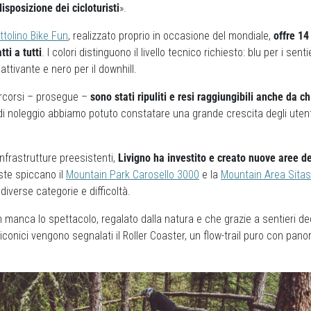
isposizione dei cicloturisti
».
ttolino Bike Fun
, realizzato proprio in occasione del mondiale,
offre 14
tti a tutti
. I colori distinguono il livello tecnico richiesto: blu per i sentie
attivante e nero per il downhill.
ercorsi – prosegue –
sono stati ripuliti e resi raggiungibili anche da ch
 di noleggio abbiamo potuto constatare una grande crescita degli utent
nfrastrutture preesistenti,
Livigno ha investito e creato nuove aree 
ste spiccano il
Mountain Park Carosello 3000
e la
Mountain Area Sitas
 diverse categorie e difficoltà.
 manca lo spettacolo, regalato dalla natura e che grazie a sentieri ded
 iconici vengono segnalati il Roller Coaster, un flow-trail puro con pan