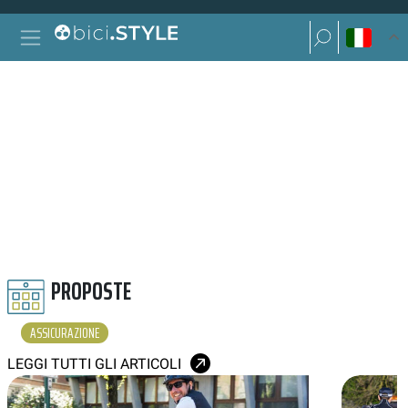
Vai al contenuto
Ricerca per:
Navigazione principale
Ricerca per:
ASSICURAZIONE
PROPOSTE
ASSICURAZIONE
LEGGI TUTTI GLI ARTICOLI