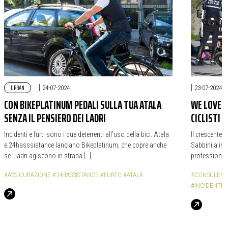
URBAN
|
|
24-07-2024
23-07-2024
CON BIKEPLATINUM PEDALI SULLA TUA ATALA
WE LOVE Y
SENZA IL PENSIERO DEI LADRI
CICLISTI
Incidenti e furti sono i due deterrenti all’uso della bici. Atala
Il crescente 
e 24hasssistance lanciano Bikeplatinum, che copre anche
Sabbini a ind
se i ladri agiscono in strada […]
professional
#ASSICURAZIONE
#24HASSISTANCE
#FURTO
#ATALA
#CONSULENZ
#INCIDENTE