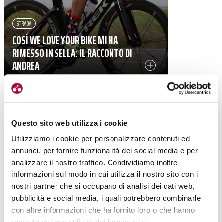
STRADA
COSÌ WE LOVE YOUR BIKE MI HA
RIMESSO IN SELLA: IL RACCONTO DI
ANDREA
|
06-06-2025
Questo sito web utilizza i cookie
Utilizziamo i cookie per personalizzare contenuti ed
annunci, per fornire funzionalità dei social media e per
analizzare il nostro traffico. Condividiamo inoltre
informazioni sul modo in cui utilizza il nostro sito con i
BIKE ECONOMY
nostri partner che si occupano di analisi dei dati web,
pubblicità e social media, i quali potrebbero combinarle
ASSICURAZIONE
con altre informazioni che ha fornito loro o che hanno
raccolto dal suo utilizzo dei loro servizi.