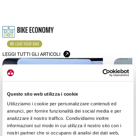
BIKE ECONOMY
WE-LOVE-YOUR-BIKE
LEGGI TUTTI GLI ARTICOLI
Questo sito web utilizza i cookie
Utilizziamo i cookie per personalizzare contenuti ed
annunci, per fornire funzionalità dei social media e per
analizzare il nostro traffico. Condividiamo inoltre
|
STRADA
06-10-2025
informazioni sul modo in cui utilizza il nostro sito con i
WE LOVE YOUR BIKE A ROMA XXIVH:
WE LOVE Y
nostri partner che si occupano di analisi dei dati web,