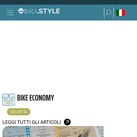
Vai al contenuto
Ricerca per:
Navigazione principale
Ricerca per:
CICLI PETTA
BIKE ECONOMY
CICLI-PETTA
LEGGI TUTTI GLI ARTICOLI