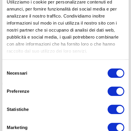
Utilizziamo i cookie per personalizzare contenuti ed
annunci, per fornire funzionalità dei social media e per
analizzare il nostro traffico. Condividiamo inoltre
|
|
informazioni sul modo in cui utilizza il nostro sito con i
26-05-2024
06-03-2024
nostri partner che si occupano di analisi dei dati web,
E IL CA’ VIRGINIA PROPONE IL PICNIC CON LE E-
LE MARCHE
pubblicità e social media, i quali potrebbero combinarle
CARGO BIKE…
VIRGINIA
con altre informazioni che ha fornito loro o che hanno
Ghiotta novità al Ca’ Virginia di Borgo Massano, nel
Il Ca’ Virgini
raccolto dal suo utilizzo dei loro servizi.
Pesarese. Arrivano le e-cargo bike con cui vivere il picnic in
la sfida di “
famiglia. E poi c’è tutto il resto… […]
dei pro’ […]
Selezione
Necessari
#E-BIKE
#PICNIC
#CA' VIRGINIA
#MARCHE
#CA' VIRGINIA
del
#MARCHE
#V
consenso
Preferenze
Statistiche
Marketing