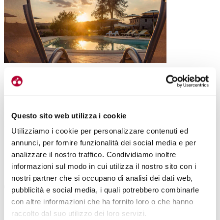
|
23-07-2023
CA’ VIRGINIA: UN PO’ CAMPO BASE, UN PO’
RESORT DI LUSSO
Questo sito web utilizza i cookie
Dopo aver esplorato la Ciclo Appenninica Alte Marche e il
Tour dei campioni, ecco il perfetto campo base. Ca’ Virginia,
Utilizziamo i cookie per personalizzare contenuti ed
luogo di incontro di rotte e gusto […]
annunci, per fornire funzionalità dei social media e per
analizzare il nostro traffico. Condividiamo inoltre
#GIACOMO ROSSI
#MASSANO
#TOUR DEI CAMPIONI
informazioni sul modo in cui utilizza il nostro sito con i
#CICLO APPENNINICA ALTE MARCHE
#CA' VIRGINIA
nostri partner che si occupano di analisi dei dati web,
pubblicità e social media, i quali potrebbero combinarle
con altre informazioni che ha fornito loro o che hanno
raccolto dal suo utilizzo dei loro servizi.