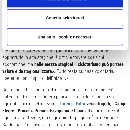
TIRRENICAEXTRA PROIETTATA VERSO SUD
Accetta selezionati
Non manca l’attenzione alle strutture ricettive, con l’idea del
“passaporto tirrenico” ispirato alle credenziali dei cammini.
«Abbiamo contattato alberghi, officine, punti ristoro: bastano un
Usa solo i cookie necessari
ricovero bici, una pompa e qualche attrezzo per diventare bike-
friendly. In alcune zone – aggiunge il nostro interlocutore -,
soprattutto in alta stagione, è difficile trovare soluzioni
economiche, ma
nelle mezze stagioni il cicloturismo può portare
valore e destagionalizzare».
Tutto resta su base volontaria,
coerente con lo spirito dell’iniziativa.
Guardando oltre Roma, Federico racconta che l’ambizione è
collegare idealmente l’intera penisola e le isole. Sono già stati
aggiunti itinerari nella sezione
TirrenicaExtra
verso Napoli, i Campi
Flegrei, Procida. Persino Favignana e Lipari.
«La TirrenicaZERO
oggi arriva al Tevere, ma sogniamo di spingerci fino in Sicilia e
Sardegna. E’ un lavoro che cresce per accumulo di esperienze