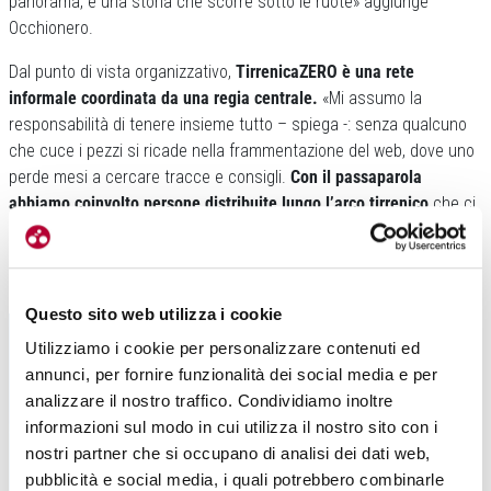
panorama, è una storia che scorre sotto le ruote» aggiunge
Occhionero.
Dal punto di vista organizzativo,
TirrenicaZERO è una rete
informale coordinata da una regia centrale.
«Mi assumo la
responsabilità di tenere insieme tutto – spiega -: senza qualcuno
che cuce i pezzi si ricade nella frammentazione del web, dove uno
perde mesi a cercare tracce e consigli.
Con il passaparola
abbiamo coinvolto persone distribuite lungo l’arco tirrenico
che ci
hanno aiutato a perfezionare il percorso». Il tracciato, precisa
Federico, è ormai stabile, anche se potrà essere aggiornato
quando nuovi tratti verranno recuperati o resi più sicuri.
Questo sito web utilizza i cookie
Utilizziamo i cookie per personalizzare contenuti ed
annunci, per fornire funzionalità dei social media e per
analizzare il nostro traffico. Condividiamo inoltre
informazioni sul modo in cui utilizza il nostro sito con i
nostri partner che si occupano di analisi dei dati web,
pubblicità e social media, i quali potrebbero combinarle