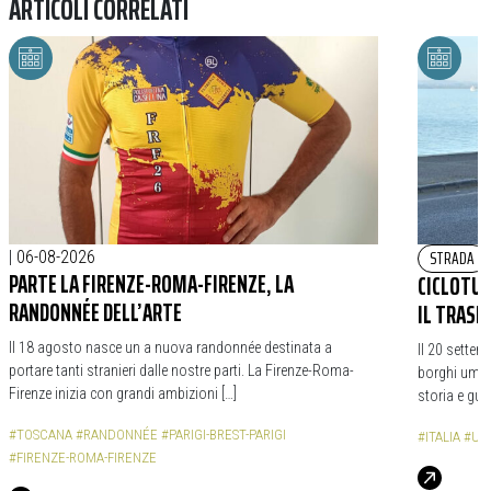
ARTICOLI CORRELATI
STRADA
|
06-08-2026
PARTE LA FIRENZE-ROMA-FIRENZE, LA
CICLOTURI
RANDONNÉE DELL’ARTE
IL TRASI
Il 18 agosto nasce un a nuova randonnée destinata a
Il 20 settem
portare tanti stranieri dalle nostre parti. La Firenze-Roma-
borghi umbri
Firenze inizia con grandi ambizioni […]
storia e gua
#TOSCANA
#RANDONNÉE
#PARIGI-BREST-PARIGI
#ITALIA
#UM
#FIRENZE-ROMA-FIRENZE