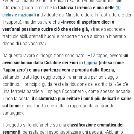
Federico chiarisce che TirrenicaZERO non vuole sostituirsi alle
istituzioni (ricordiamo che
la Ciclovia Tirrenica è una delle
10
ciclovie nazionali
individuate dal Ministero delle Infrastrutture e dei
Trasporti), ma dimostrare che
«invece di aspettare dieci o
vent’anni possiamo cucire ciò che esiste già,
strade secondarie,
tratti ciclabili, sterrati buoni, e proporre fin da subito un itinerario
degno di una vacanza».
Da questo lavoro di ricognizione sono nate 1+12 tappe, ovvero
un
avvio simbolico dalla Ciclabile dei Fiori in
Liguria
(intesa come
“tappa zero”) e una ripartenza vera e propria dalla Spezia,
saltando i tratti liguri oggi troppo frammentati per un viaggio
continuo. Il principio guida resta la riduzione delle criticità: «Se c’è
una ferrovia parallela – spiega Occhionero -, come spesso accade
lungo la costa,
il cicloturista può evitare i punti più delicati e salire
sul treno:
è una libertà che in Italia rappresenta un grande
vantaggio».
Il progetto si fonda anche su una
classificazione cromatica dei
segmenti,
pensata per responsabilizzare chi pedala. «Abbiamo