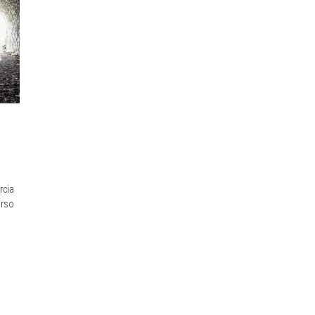
rcia
orso