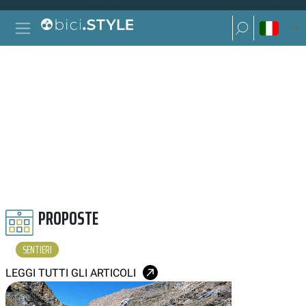
Vai al contenuto
Ricerca per:
Navigazione principale
Ricerca per:
SENTIERI
PROPOSTE
SENTIERI
LEGGI TUTTI GLI ARTICOLI