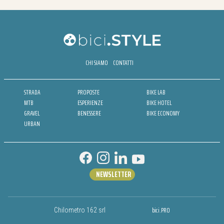
CHI SIAMO
CONTATTI
STRADA
PROPOSTE
BIKE LAB
MTB
ESPERIENZE
BIKE HOTEL
GRAVEL
BENESSERE
BIKE ECONOMY
URBAN
NEWSLETTER
bici.PRO
Chilometro 162 srl