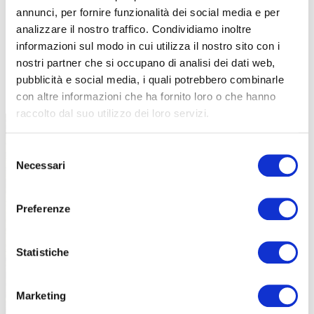
annunci, per fornire funzionalità dei social media e per
analizzare il nostro traffico. Condividiamo inoltre
informazioni sul modo in cui utilizza il nostro sito con i
nostri partner che si occupano di analisi dei dati web,
TUTTE LE CATEGORIE DEL MAGAZINE
pubblicità e social media, i quali potrebbero combinarle
con altre informazioni che ha fornito loro o che hanno
raccolto dal suo utilizzo dei loro servizi.
Selezione
Necessari
del
consenso
Preferenze
PROPOSTE
Statistiche
Marketing