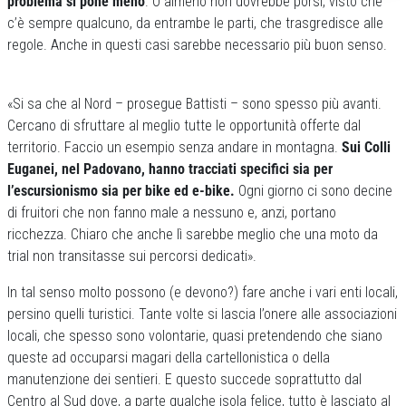
problema si pone meno
. O almeno non dovrebbe porsi, visto che
c’è sempre qualcuno, da entrambe le parti, che trasgredisce alle
regole. Anche in questi casi sarebbe necessario più buon senso.
«Si sa che al Nord – prosegue Battisti – sono spesso più avanti.
Cercano di sfruttare al meglio tutte le opportunità offerte dal
territorio. Faccio un esempio senza andare in montagna.
Sui Colli
Euganei, nel Padovano, hanno tracciati specifici sia per
l’escursionismo sia per bike ed e-bike.
Ogni giorno ci sono decine
di fruitori che non fanno male a nessuno e, anzi, portano
ricchezza. Chiaro che anche lì sarebbe meglio che una moto da
trial non transitasse sui percorsi dedicati».
In tal senso molto possono (e devono?) fare anche i vari enti locali,
persino quelli turistici. Tante volte si lascia l’onere alle associazioni
locali, che spesso sono volontarie, quasi pretendendo che siano
queste ad occuparsi magari della cartellonistica o della
manutenzione dei sentieri. E questo succede soprattutto dal
Centro al Sud dove, a parte qualche isola felice, tutto è lasciato al