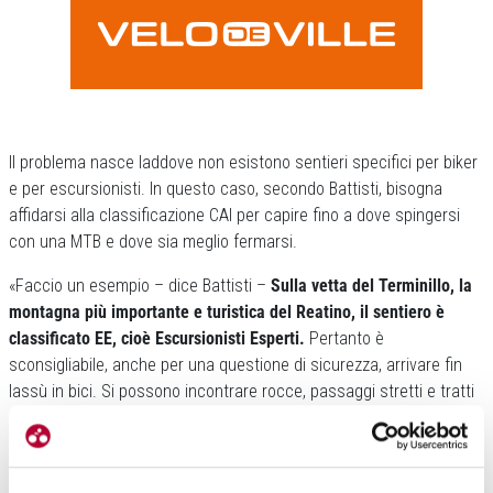
Il problema nasce laddove non esistono sentieri specifici per biker
e per escursionisti. In questo caso, secondo Battisti, bisogna
affidarsi alla classificazione CAI per capire fino a dove spingersi
con una MTB e dove sia meglio fermarsi.
«Faccio un esempio – dice Battisti –
Sulla vetta del Terminillo, la
montagna più importante e turistica del Reatino, il sentiero è
classificato EE, cioè Escursionisti Esperti.
Pertanto è
sconsigliabile, anche per una questione di sicurezza, arrivare fin
lassù in bici. Si possono incontrare rocce, passaggi stretti e tratti
esposti. Quei sentieri sono sconsigliati». Sconsigliati, notate bene,
Battisti non ha usato, né ha potuto usare il termine vietati. Sempre
perché, ed anche in questo caso, manca una normativa valida su