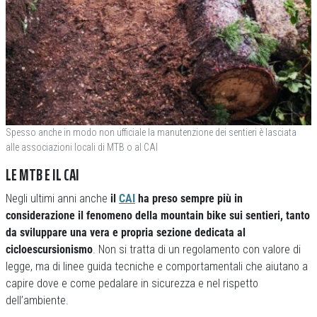
Spesso anche in modo non ufficiale la manutenzione dei sentieri è lasciata
alle associazioni locali di MTB o al CAI
LE MTB E IL CAI
Negli ultimi anni anche
il
CAI
ha preso sempre più in
considerazione il fenomeno della mountain bike sui sentieri,
tanto
da sviluppare una vera e propria sezione dedicata al
cicloescursionismo
. Non si tratta di un regolamento con valore di
legge, ma di linee guida tecniche e comportamentali che aiutano a
capire dove e come pedalare in sicurezza e nel rispetto
dell’ambiente.