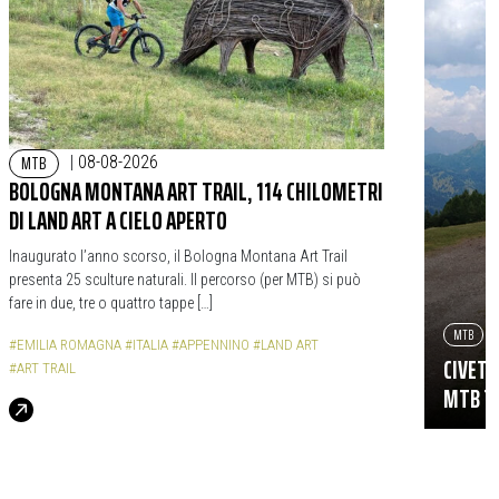
MTB
|
08-08-2026
BOLOGNA MONTANA ART TRAIL, 114 CHILOMETRI
DI LAND ART A CIELO APERTO
Inaugurato l’anno scorso, il Bologna Montana Art Trail
presenta 25 sculture naturali. Il percorso (per MTB) si può
fare in due, tre o quattro tappe […]
MTB
#EMILIA ROMAGNA
#ITALIA
#APPENNINO
#LAND ART
CIVETT
#ART TRAIL
MTB TR