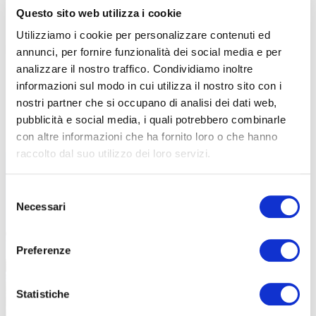
tutto il territorio nazionale.
Questo sito web utilizza i cookie
«
Per me una regola fondamentale dell’andare per sentieri, a
Utilizziamo i cookie per personalizzare contenuti ed
prescindere dal mezzo utilizzato, è il rispetto
. Rispetto verso gli
annunci, per fornire funzionalità dei social media e per
altri, verso se stessi e verso la montagna. Ognuno dovrebbe
analizzare il nostro traffico. Condividiamo inoltre
cercare di lasciare i luoghi esattamente come li ha trovati. Un’altra
informazioni sul modo in cui utilizza il nostro sito con i
regola per chi va in montagna, a prescindere se in bici o a piedi, è
nostri partner che si occupano di analisi dei dati web,
quella della conoscenza, dell’essere informati. Bisogna essere
pubblicità e social media, i quali potrebbero combinarle
consapevoli di ciò che si sta andando a fare».
con altre informazioni che ha fornito loro o che hanno
raccolto dal suo utilizzo dei loro servizi.
Selezione
Necessari
del
consenso
Preferenze
Statistiche