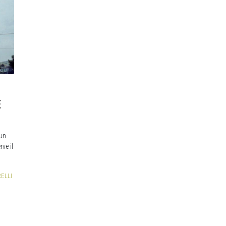
E
 un
ve il
RELLI