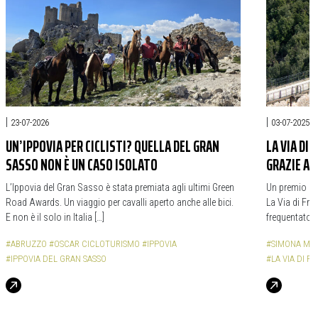
|
|
23-07-2026
03-07-2025
UN’IPPOVIA PER CICLISTI? QUELLA DEL GRAN
LA VIA DI 
SASSO NON È UN CASO ISOLATO
GRAZIE ALL
L’Ippovia del Gran Sasso è stata premiata agli ultimi Green
Un premio spe
Road Awards. Un viaggio per cavalli aperto anche alle bici.
La Via di Fr
E non è il solo in Italia […]
frequentato da
#ABRUZZO
#OSCAR CICLOTURISMO
#IPPOVIA
#SIMONA ME
#IPPOVIA DEL GRAN SASSO
#LA VIA DI F