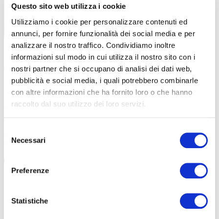
Questo sito web utilizza i cookie
Utilizziamo i cookie per personalizzare contenuti ed
annunci, per fornire funzionalità dei social media e per
analizzare il nostro traffico. Condividiamo inoltre
|
|
20-06-2026
09-06-2024
informazioni sul modo in cui utilizza il nostro sito con i
ASSEGNATI GLI OSCAR, SPECCHIO DI UN’ITALIA
AL FRIULI
nostri partner che si occupano di analisi dei dati web,
CICLISTICAMENTE EVOLUTA
PIÙ QUALI
pubblicità e social media, i quali potrebbero combinarle
con altre informazioni che ha fornito loro o che hanno
Serata di gala in Liguria per l’attribuzione dei Road Gree
Assegnati i p
raccolto dal suo utilizzo dei loro servizi.
Award, gli Oscar del Cicloturismo. Vince l’Umbria, a
Cicloturismo. 
emergere però è tutta una nuova Italia […]
qualità media
Selezione
#OSCAR CICLOTURISMO
#LUDOVICA CASELLATI
#OSCAR CIC
Necessari
del
#CICLOVIA DEL LAGO TRASIMENO
#CAMMINO
#LUDOVICA C
consenso
Preferenze
Statistiche