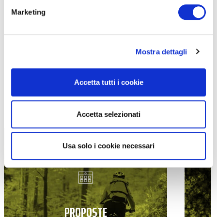
Marketing
Mostra dettagli
Navigazione degli articoli
1
2
Next
Accetta tutti i cookie
TUTTE LE CATEGORIE DEL MAGAZINE
Accetta selezionati
Usa solo i cookie necessari
PROPOSTE