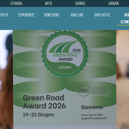
STRADA
MTB
GRAVEL
URBAN
POSTE
ESPERIENZE
BENESSERE
BIKE LAB
BIKE HOTEL
BI
ECON