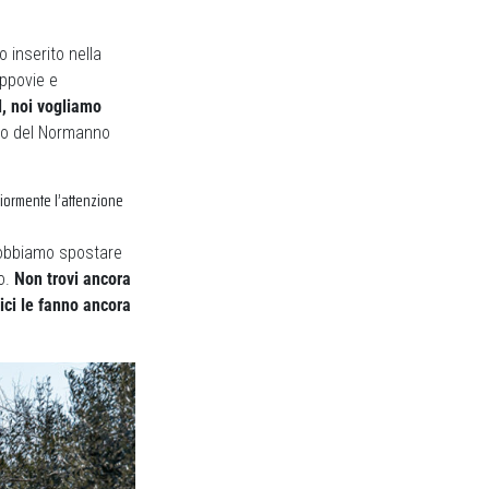
 inserito nella
ippovie e
, noi vogliamo
o del Normanno
giormente l’attenzione
 dobbiamo spostare
go.
Non trovi ancora
ici le fanno ancora