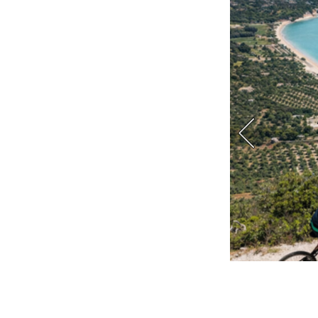
i obbligate lungo la Ciclovia dell’Etruria