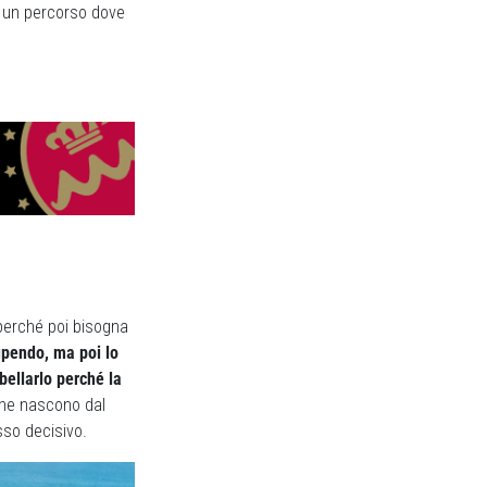
E’ un percorso dove
 perché poi bisogna
upendo, ma poi lo
abellarlo perché la
 che nascono dal
sso decisivo.