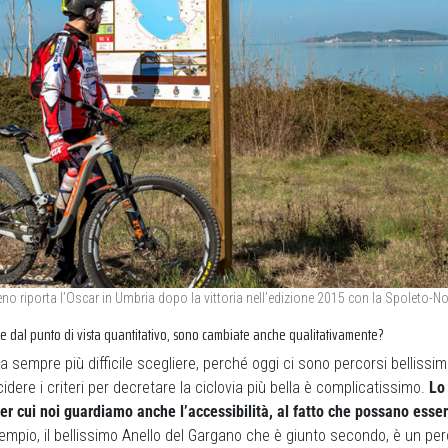
eno riporta l’Oscar in Umbria dopo la vittoria nell’edizione 2015 con la Spoleto-No
he dal punto di vista quantitativo, sono cambiate anche qualitativamente?
ta sempre più difficile scegliere, perché oggi ci sono percorsi bellissim
cidere i criteri per decretare la ciclovia più bella è complicatissimo.
Lo
er cui noi guardiamo anche l’accessibilità, al fatto che possano esser
mpio, il bellissimo Anello del Gargano che è giunto secondo, è un per