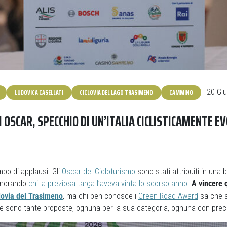
LUDOVICA CASELLATI
CICLOVIA DEL LAGO TRASIMENO
CAMMINO
| 20 Gi
 OSCAR, SPECCHIO DI UN’ITALIA CICLISTICAMENTE E
empo di applausi. Gli
Oscar del Cicloturismo
sono stati attribuiti in una 
 onorando
chi la preziosa targa l’aveva vinta lo scorso anno
.
A vincere 
lovia del Trasimeno
, ma chi ben conosce i
Green Road Award
sa che a
e sono tante proposte, ognuna per la sua categoria, ognuna con preci