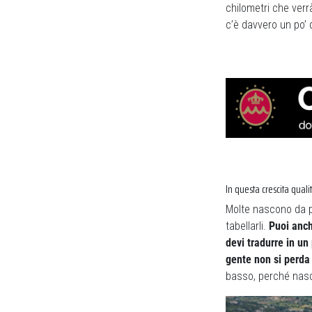
chilometri che verr
c’è davvero un po’ d
In questa crescita qual
Molte nascono da pr
tabellarli.
Puoi anch
devi tradurre in un 
gente non si perda 
basso, perché nasco