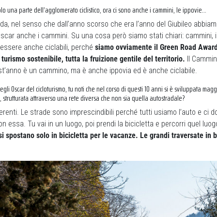
olo una parte dell’agglomerato ciclistico, ora ci sono anche i cammini, le ippovie…
, nel senso che dall’anno scorso che era l’anno del Giubileo abbiamo
scar anche i cammini. Su una cosa però siamo stati chiari: cammini, 
 essere anche ciclabili, perché
siamo ovviamente il Green Road Award
 turismo sostenibile, tutta la fruizione gentile del territorio.
Il Cammin
’anno è un cammino, ma è anche ippovia ed è anche ciclabile.
gli Oscar del cicloturismo, tu noti che nel corso di questi 10 anni si è sviluppata mag
, strutturata attraverso una rete diversa che non sia quella autostradale?
renti. Le strade sono imprescindibili perché tutti usiamo l’auto e ci
 essa. Tu vai in un luogo, poi prendi la bicicletta e percorri quel luo
i spostano solo in bicicletta per le vacanze. Le grandi traversate in b