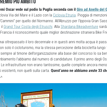
PREMIO PIÙ AMBITO
emi Oscar vede sul podio la Puglia seconda con il
Giro ad Anello del
lovia Via del Mare e il Lazio con la
Ciclovia Etruria
. Pioggia di menzioni 
 “Cammini” per quello del Normanno. All’Abruzzo per l’Ippovia Gran Sas
 il
Grand Tour Costa degli Etruschi
. Alla
Shardana Bikeadventure
sarda
 Francia il riconoscimento quale miglior destinazione straniera Bike Fri
ai oltrepassato il loro decennale e in questi anni molta acqua è passa
n solo il cicloturismo, ma la stessa percezione della bicicletta lungo t
, sempre al timone dell’organizzazione alla base del concorso lo sa be
biamento l’abbiamo dal numero di candidature. Il primo anno degli Os
. Le infrastrutture non erano tantissime, quelle complete ancora meno
 esistenti, non quelli sulla carta.
Quest’anno ne abbiamo avute 33 ch
…
».