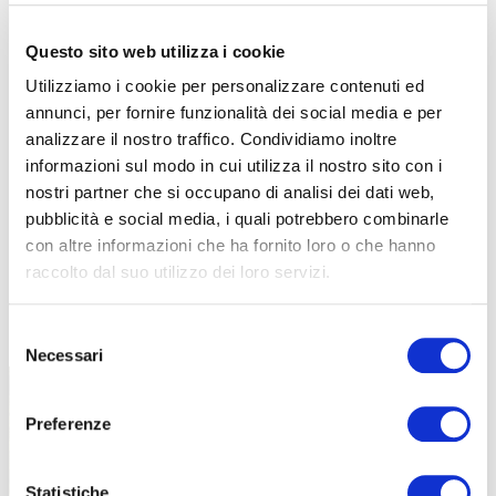
Questo sito web utilizza i cookie
Utilizziamo i cookie per personalizzare contenuti ed
annunci, per fornire funzionalità dei social media e per
analizzare il nostro traffico. Condividiamo inoltre
informazioni sul modo in cui utilizza il nostro sito con i
nostri partner che si occupano di analisi dei dati web,
pubblicità e social media, i quali potrebbero combinarle
con altre informazioni che ha fornito loro o che hanno
raccolto dal suo utilizzo dei loro servizi.
TUTTE LE CATEGORIE DEL MAGAZINE
Selezione
Necessari
del
consenso
Preferenze
Statistiche