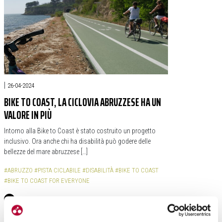
|
26-04-2024
BIKE TO COAST, LA CICLOVIA ABRUZZESE HA UN
VALORE IN PIÙ
Intorno alla Bike to Coast è stato costruito un progetto
inclusivo. Ora anche chi ha disabilità può godere delle
bellezze del mare abruzzese […]
#ABRUZZO
#PISTA CICLABILE
#DISABILITÀ
#BIKE TO COAST
#BIKE TO COAST FOR EVERYONE