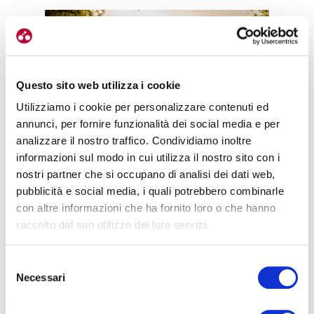
Questo sito web utilizza i cookie
Utilizziamo i cookie per personalizzare contenuti ed
«Siamo partiti dal concetto di dividere i due aspetti – spiega
annunci, per fornire funzionalità dei social media e per
ancora Kornfeind – ma senza slegarli.
Pedalare rimane l’attività
analizzare il nostro traffico. Condividiamo inoltre
principale
, e per attrarre i cicloturisti e gli appassionati anche
informazioni sul modo in cui utilizza il nostro sito con i
all’estero abbiamo scelto un format facile, ispirato al
Giro-E
.
nostri partner che si occupano di analisi dei dati web,
Insieme ai gruppi pedaleranno ex atleti e campioni dello sport.
pubblicità e social media, i quali potrebbero combinarle
Quindi abbiamo contattato delle figure che siano riferimenti per il
con altre informazioni che ha fornito loro o che hanno
territorio e un richiamo per chi pedala
.
raccolto dal suo utilizzo dei loro servizi.
«Ci sono comuni che hanno sposato subito la nostra idea –
prosegue – come quello di Sabbioneta e il suo sindaco. Il nostro
Selezione
obiettivo è quello di creare qualcosa che possa creare interesse
Necessari
del
verso il territorio e lasciare qualcosa.
Strutture, punti di ristoro
consenso
come ristoranti o cantine e un tuffo nella cultura
. Pedalare,