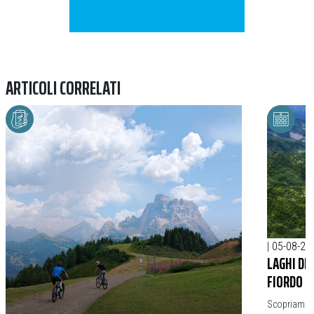
ARTICOLI CORRELATI
|
05-08-20
LAGHI DE
FIORDO D
Scopriamo il