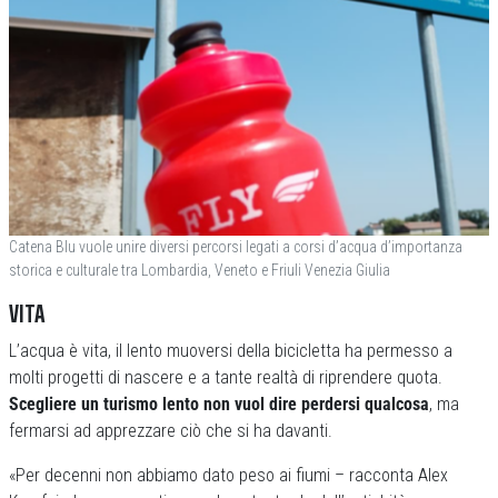
Catena Blu vuole unire diversi percorsi legati a corsi d’acqua d’importanza
storica e culturale tra Lombardia, Veneto e Friuli Venezia Giulia
VITA
L’acqua è vita, il lento muoversi della bicicletta ha permesso a
molti progetti di nascere e a tante realtà di riprendere quota.
Scegliere un turismo lento non vuol dire perdersi qualcosa
, ma
fermarsi ad apprezzare ciò che si ha davanti.
«Per decenni non abbiamo dato peso ai fiumi – racconta Alex