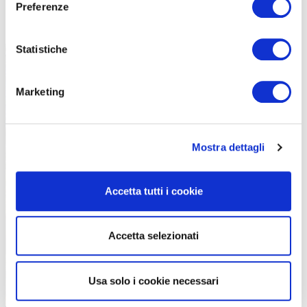
Preferenze
gustare e conoscere, ma con i giusti tempi e modi. Apprezzando in
maniera piena il territorio».
Statistiche
Marketing
Mostra dettagli
Accetta tutti i cookie
Catena Blu affiancherà e unirà diversi fiumi e corsi d’acqua mettendoli al
centro del progetto
Accetta selezionati
Usa solo i cookie necessari