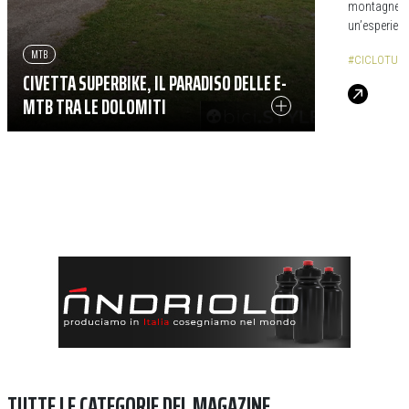
montagne e p
un’esperienz
MTB
#CICLOTUR
CIVETTA SUPERBIKE, IL PARADISO DELLE E-
MTB TRA LE DOLOMITI
TUTTE LE CATEGORIE DEL MAGAZINE