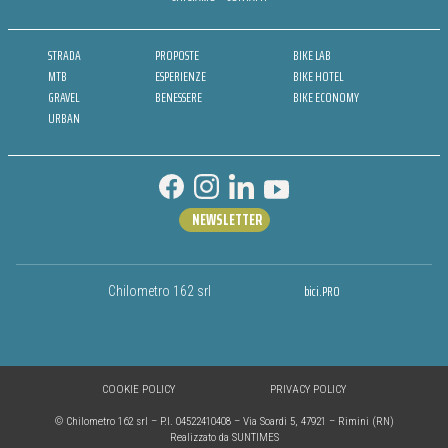
STRADA
PROPOSTE
BIKE LAB
MTB
ESPERIENZE
BIKE HOTEL
GRAVEL
BENESSERE
BIKE ECONOMY
URBAN
NEWSLETTER
bici.PRO
Chilometro 162 srl
COOKIE POLICY
PRIVACY POLICY
© Chilometro 162 srl – P.I. 04522410408 – Via Soardi 5, 47921 – Rimini (RN)
Realizzato da SUNTIMES