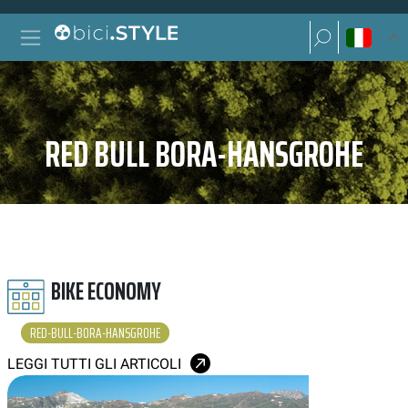
Vai al contenuto
Ricerca per:
Navigazione principale
Ricerca per:
RED BULL BORA-HANSGROHE
BIKE ECONOMY
RED-BULL-BORA-HANSGROHE
LEGGI TUTTI GLI ARTICOLI