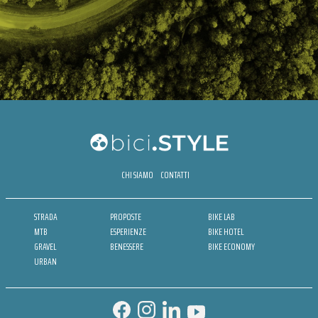
CHI SIAMO
CONTATTI
STRADA
PROPOSTE
BIKE LAB
MTB
ESPERIENZE
BIKE HOTEL
GRAVEL
BENESSERE
BIKE ECONOMY
URBAN