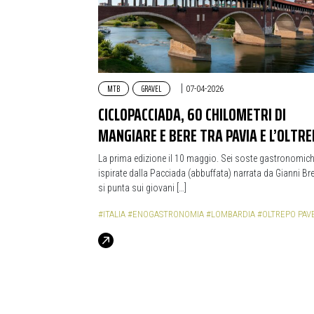
MTB
GRAVEL
|
07-04-2026
CICLOPACCIADA, 60 CHILOMETRI DI
MANGIARE E BERE TRA PAVIA E L’OLTR
La prima edizione il 10 maggio. Sei soste gastronomic
ispirate dalla Pacciada (abbuffata) narrata da Gianni Bre
si punta sui giovani […]
#ITALIA
#ENOGASTRONOMIA
#LOMBARDIA
#OLTREPO PAV