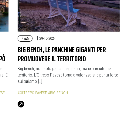
NEWS
|
29-10-2024
BIG BENCH, LE PANCHINE GIGANTI PER
EPÒ
PROMUOVERE IL TERRITORIO
he
Big bench, non solo panchine giganti, ma un circuito per il
ra. E
territorio. L’Oltrepo Pavese torna a valorizzarsi e punta forte
sul turismo […]
ESE
#OLTREPO PAVESE
#BIG BENCH